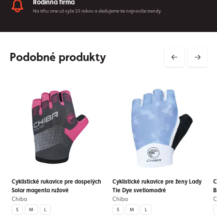
Rodinná firma
Na trhu sme už vyše 10 rokov a sledujeme tie najnovšie trendy.
Podobné produkty
Cyklistické rukavice pre dospelých
Cyklistické rukavice pre ženy Lady
C
Solar magenta ružové
Tie Dye svetlomodré
B
Chiba
Chiba
C
S
M
L
S
M
L