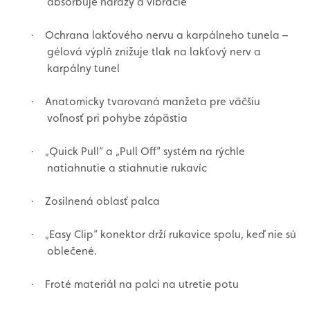
absorbuje nárazy a vibrácie
Ochrana lakťového nervu a karpálneho tunela –
·
gélová výplň znižuje tlak na lakťový nerv a
karpálny tunel
Anatomicky tvarovaná manžeta pre väčšiu
·
voľnosť pri pohybe zápästia
„Quick Pull“ a „Pull Off“ systém na rýchle
·
natiahnutie a stiahnutie rukavíc
Zosilnená oblasť palca
·
„Easy Clip“ konektor drží rukavice spolu, keď nie sú
·
oblečené.
Froté materiál na palci na utretie potu
·