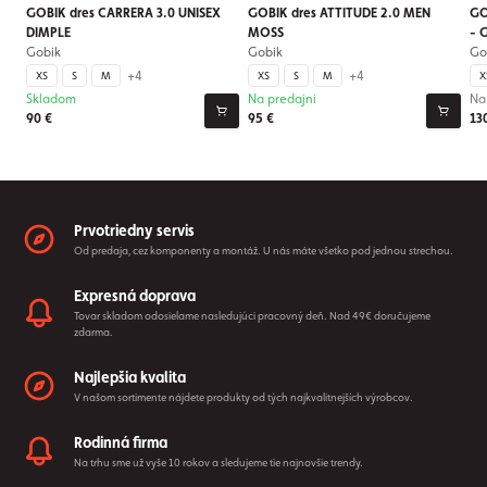
GOBIK dres CARRERA 3.0 UNISEX
GOBIK dres ATTITUDE 2.0 MEN
GO
DIMPLE
MOSS
- 
Gobik
Gobik
Go
+4
+4
XS
S
M
XS
S
M
X
Skladom
Na predajni
Na
90 €
95 €
13
Prvotriedny servis
Od predaja, cez komponenty a montáž. U nás máte všetko pod jednou strechou.
Expresná doprava
Tovar skladom odosielame nasledujúci pracovný deň. Nad 49€ doručujeme
zdarma.
Najlepšia kvalita
V našom sortimente nájdete produkty od tých najkvalitnejších výrobcov.
Rodinná firma
Na trhu sme už vyše 10 rokov a sledujeme tie najnovšie trendy.