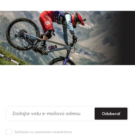
Prihláste sa na odber nášho
newslettera
Už nikdy nezmeškajte novinky zo sveta Origos.
Odoberať
Súhlasím so zasielaním newslettera.