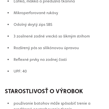
Ľahká, mäkká a priedušná tkanina
Mikroperforované rukávy
Odolný skrytý zips SBS
3 zosilnené zadné vrecká so šikmým strihom
Rozšírený pás so silikónovou úpravou
Reflexné prvky na zadnej časti
UPF: 40
STAROSTLIVOSŤ O VÝROBOK
používanie batohov môže spôsobiť trenie a