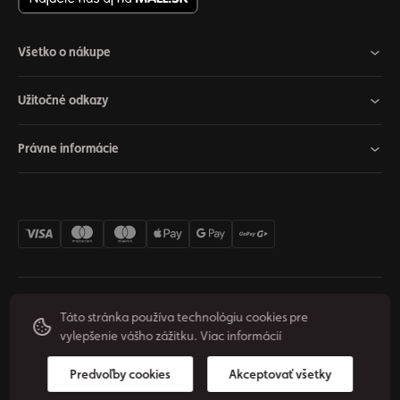
Všetko o nákupe
Užitočné odkazy
Právne informácie
Nastavenia cookies
Odstúpiť od zmluvy
Súkromie
Táto stránka používa technológiu cookies pre
vylepšenie vášho zážitku.
Viac informácií
Podmienky používania
© 2026 Origos Group, s. r. o. - SK. Všetky práva vyhradené.
Predvoľby cookies
Akceptovať všetky
Vytvoril