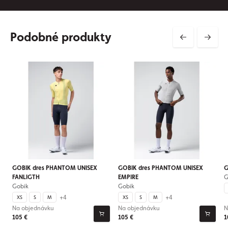
Podobné produkty
GOBIK dres PHANTOM UNISEX
GOBIK dres PHANTOM UNISEX
G
FANLIGTH
EMPIRE
G
Gobik
Gobik
+4
+4
XS
S
M
XS
S
M
Na objednávku
Na objednávku
N
105 €
105 €
1