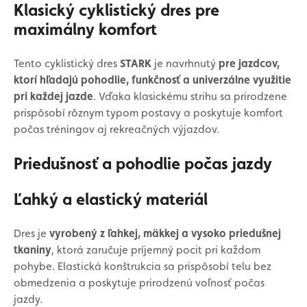
Klasický cyklistický dres pre
maximálny komfort
Tento cyklistický dres
STARK
je navrhnutý
pre jazdcov,
ktorí hľadajú pohodlie, funkčnosť a univerzálne využitie
pri každej jazde
. Vďaka klasickému strihu sa prirodzene
prispôsobí rôznym typom postavy a poskytuje komfort
počas tréningov aj rekreačných výjazdov.
Priedušnosť a pohodlie počas jazdy
Ľahký a elastický materiál
Dres je
vyrobený z ľahkej, mäkkej a vysoko priedušnej
tkaniny
, ktorá zaručuje príjemný pocit pri každom
pohybe. Elastická konštrukcia sa prispôsobí telu bez
obmedzenia a poskytuje prirodzenú voľnosť počas
jazdy.