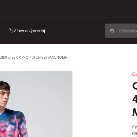
🏷️Zľavy a výpredaj
BIK dres CX PRO 4.0 UNISEX MAGNOLIA
G
Cy
rá