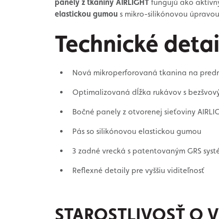
panely z tkaniny AIRLIGHT
fungujú ako aktívny
elastickou gumou
s mikro-silikónovou úpravou
Technické detai
Nová mikroperforovaná tkanina na pred
Optimalizovaná dĺžka rukávov s bezšvo
Bočné panely z otvorenej sieťoviny AIRLI
Pás so silikónovou elastickou gumou
3 zadné vrecká s patentovaným GRS sys
Reflexné detaily pre vyššiu viditeľnosť
STAROSTLIVOSŤ O 