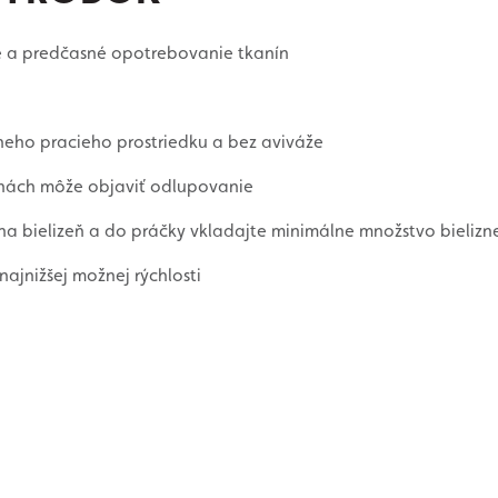
e a predčasné opotrebovanie tkanín
neho pracieho prostriedku a bez aviváže
ninách môže objaviť odlupovanie
 na bielizeň a do práčky vkladajte minimálne množstvo bielizn
najnižšej možnej rýchlosti