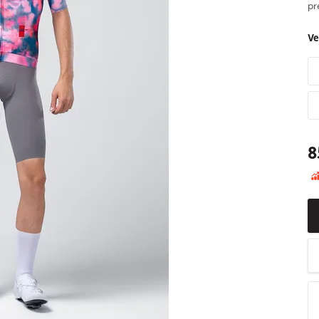
pr
Ve
8