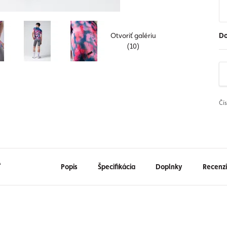
Otvoriť galériu
Do
(10)
Čí
A
Popis
Špecifikácia
Doplnky
Recenz