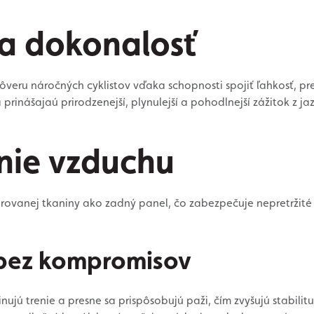
 a dokonalosť
l dôveru náročných cyklistov vďaka schopnosti spojiť ľahkosť, p
prinášajaú prirodzenejší, plynulejší a pohodlnejší zážitok z j
nie vzduchu
orovanej tkaniny ako zadný panel, čo zabezpečuje nepretržité
 bez kompromisov
nujú trenie a presne sa prispôsobujú paži, čím zvyšujú stabili