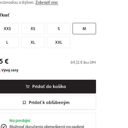
ecíznosťou a štýlom.
Zobraziť viac
ľkosť
XXS
XS
S
M
L
XL
XXL
5 €
69,11 €
Bez DPH
Vývoj ceny
Pridať do košíka
Pridať k obľúbeným
Na predajni
Možnosť doručenia obmedzená na osobné