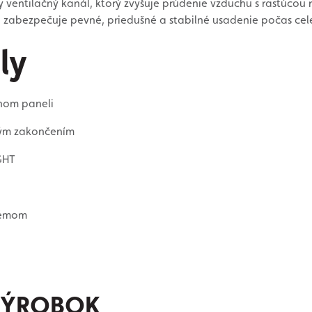
 ventilačný kanál, ktorý zvyšuje prúdenie vzduchu s rastúcou 
 zabezpečuje pevné, priedušné a stabilné usadenie počas cele
ly
nom paneli
vým zakončením
GHT
témom
VÝROBOK