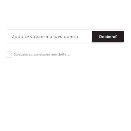
Prihláste sa na odber nášho
newslettera
Už nikdy nezmeškajte novinky zo sveta Origos.
Odoberať
Súhlasím so zasielaním newslettera.