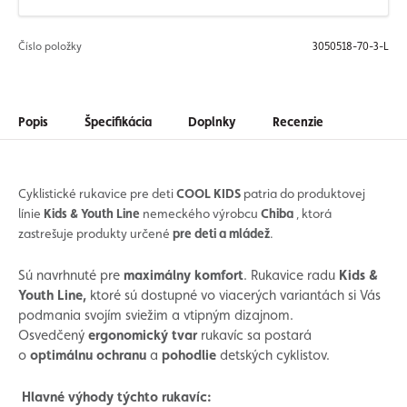
Číslo položky
3050518-70-3-L
Popis
Špecifikácia
Doplnky
Recenzie
Cyklistické rukavice pre deti
COOL KIDS
patria do produktovej
línie
Kids & Youth Line
nemeckého výrobcu
Chiba
, ktorá
zastrešuje produkty určené
pre deti a mládež
.
Sú navrhnuté pre
maximálny komfort
. Rukavice radu
Kids &
Youth Line,
ktoré sú dostupné vo viacerých variantách
si Vás
podmania svojím sviežim a vtipným dizajnom.
Osvedčený
ergonomický tvar
rukavíc sa postará
o
optimálnu ochranu
a
pohodlie
detských cyklistov.
Hlavné výhody týchto rukavíc: