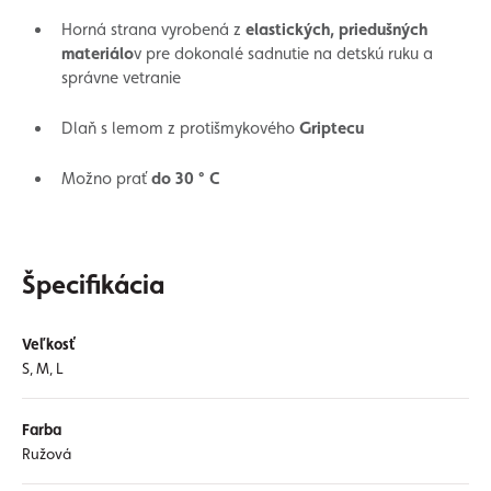
Horná strana vyrobená z
elastických, priedušných
materiálo
v pre dokonalé sadnutie na detskú ruku a
správne vetranie
Dlaň s lemom z protišmykového
Griptecu
Možno prať
do 30 ° C
Špecifikácia
Veľkosť
S, M, L
Farba
Ružová