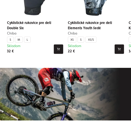
Cyklistické rukavice pre deti
Cyklistické rukavice pre deti
C
Double Six
Elements Youth šedé
K
Chiba
Chiba
C
S
M
L
XS
S
XS/S
Skladom
Skladom
S
32 €
22 €
1