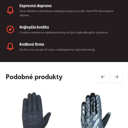
Expresná doprava
Tovar skladom odosielame nasledujúci pracovný deň. Nad 49€ doručujeme
zdarma.
Najlepšia kvalita
V našom sortimente nájdete produkty od tých najkvalitnejších výrobcov.
Rodinná firma
Na trhu sme už vyše 10 rokov a sledujeme tie najnovšie trendy.
Podobné produkty