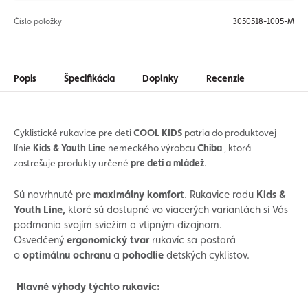
Číslo položky
3050518-1005-M
Popis
Špecifikácia
Doplnky
Recenzie
Cyklistické rukavice pre deti
COOL KIDS
patria do produktovej
línie
Kids & Youth Line
nemeckého výrobcu
Chiba
, ktorá
zastrešuje produkty určené
pre deti a mládež
.
Sú navrhnuté pre
maximálny komfort
. Rukavice radu
Kids &
Youth Line,
ktoré sú dostupné vo viacerých variantách
si Vás
podmania svojím sviežim a vtipným dizajnom.
Osvedčený
ergonomický tvar
rukavíc sa postará
o
optimálnu ochranu
a
pohodlie
detských cyklistov.
Hlavné výhody týchto rukavíc: