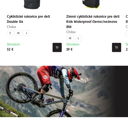
Cyklistické rukavice pre deti
Zimné cyklistické rukavice pre deti
C
Double Six
Kids Waterproof čierne/neónovo
E
Chiba
žlté
C
Chiba
S
M
L
M
L
Skladom
Skladom
S
32 €
19 €
2
Prihláste sa na odber nášho