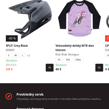
-40 %
C
SPLIT Grey Black
Vetruodolný detský MTB dres
GP
KENNY
Unicorn
SU
Kids Ride Shotgun
+1
S
M
L
X
YS
YXS
YXXS
Skladom
199,95 €
Skladom
Na
119 €
40 €
4 
Prvotriedny servis
Od predaja, cez komponenty a montáž. U nás máte všetko pod jednou strechou.