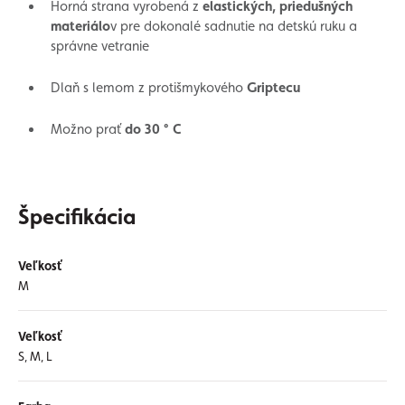
Horná strana vyrobená z
elastických, priedušných
materiálo
v pre dokonalé sadnutie na detskú ruku a
správne vetranie
Dlaň s lemom z protišmykového
Griptecu
Možno prať
do 30 ° C
Špecifikácia
Veľkosť
M
Veľkosť
S, M, L