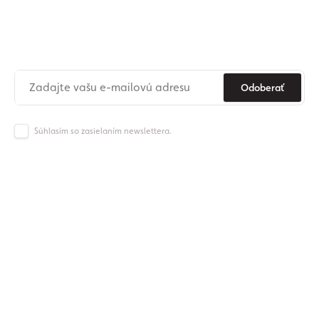
newslettera
Už nikdy nezmeškajte novinky zo sveta Origos.
Odoberať
Súhlasím so zasielaním newslettera.