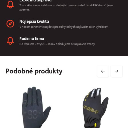
Expresná doprava
Tovar skladom odosielame nasledujúci pracovný deň. Nad 49€ doručujeme
zdarma.
Najlepšia kvalita
V našom sortimente nájdete produkty od tých najkvalitnejších výrobcov.
Rodinná firma
Na trhu sme už vyše 10 rokov a sledujeme tie najnovšie trendy.
Podobné produkty