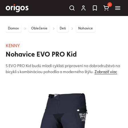
0
Domov
Oblečenie
Deti
Nohavice
KENNY
Nohavice EVO PRO Kid
S EVO PRO Kid budú mladí cyklisti pripravení na dobrodružstvá na
bicykli s kombináciou pohodlia a moderného štýlu.
Zobraziť viac