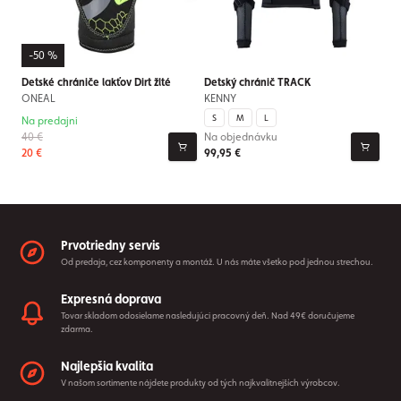
-50 %
Detské chrániče lakťov Dirt žlté
Detský chránič TRACK
ONEAL
KENNY
S
M
L
Na predajni
40 €
Na objednávku
20 €
99,95 €
Prvotriedny servis
Od predaja, cez komponenty a montáž. U nás máte všetko pod jednou strechou.
Expresná doprava
Tovar skladom odosielame nasledujúci pracovný deň. Nad 49€ doručujeme
zdarma.
Najlepšia kvalita
V našom sortimente nájdete produkty od tých najkvalitnejších výrobcov.