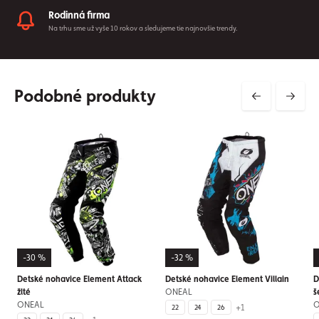
Rodinná firma
Na trhu sme už vyše 10 rokov a sledujeme tie najnovšie trendy.
Podobné produkty
-30 %
-32 %
Detské nohavice Element Attack
Detské nohavice Element Villain
D
žlté
ONEAL
š
ONEAL
O
+1
22
24
26