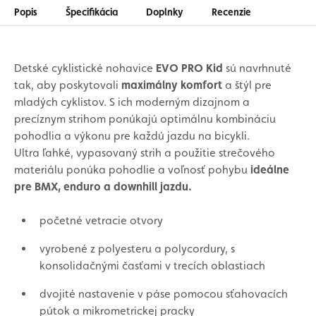
Popis
Špecifikácia
Doplnky
Recenzie
Detské cyklistické nohavice
EVO PRO Kid
sú navrhnuté
tak, aby poskytovali
maximálny komfort
a štýl pre
mladých cyklistov. S ich moderným dizajnom a
precíznym strihom ponúkajú optimálnu kombináciu
pohodlia a výkonu pre každú jazdu na bicykli.
Ultra ľahké, vypasovaný strih a použitie strečového
materiálu ponúka pohodlie a voľnosť pohybu
ideálne
pre BMX, enduro a downhill jazdu.
početné vetracie otvory
vyrobené z polyesteru a polycordury, s
konsolidačnými časťami v trecích oblastiach
dvojité nastavenie v páse pomocou sťahovacích
pútok a mikrometrickej pracky