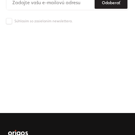
Odoberať
Súhlasím so zasielaním newslettera.