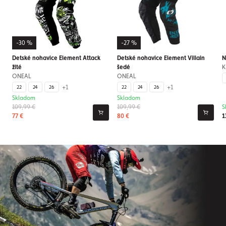
-30 %
-27 %
Detské nohavice Element Attack
Detské nohavice Element Villain
N
žlté
šedé
K
ONEAL
ONEAL
+1
+1
22
24
26
22
24
26
Skladom
Skladom
109,99 €
109,99 €
S
77 €
80 €
1