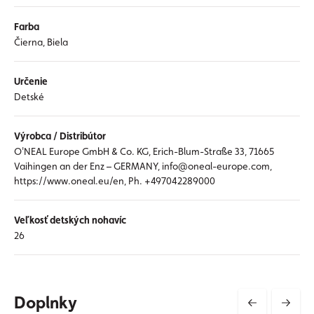
Farba
Čierna, Biela
Určenie
Detské
Výrobca / Distribútor
O'NEAL Europe GmbH & Co. KG, Erich-Blum-Straße 33, 71665
Vaihingen an der Enz – GERMANY, info@oneal-europe.com,
https://www.oneal.eu/en, Ph. +497042289000
Veľkosť detských nohavíc
26
Doplnky