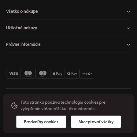
Všetko o nákupe
Užitočné odkazy
Právne informácie
Nastavenia cookies
Odstúpiť od zmluvy
Súkromie
Táto stránka používa technológiu cookies pre
vylepšenie vášho zážitku.
Viac informácií
Podmienky používania
© 2026 Origos Group, s. r. o. - SK. Všetky práva vyhradené.
Predvoľby cookies
Akceptovať všetky
Vytvoril