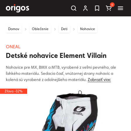
0
Domov
Oblečenie
Deti
Nohavice
ONEAL
Detské nohavice Element Villain
Nohavice pre MX, BMX a MTB, vyrobené z veľmi pevného, ale
ľahkého materiálu. Sedacia časť, vnútornej strany nohavíc a
kolená sú vyrobené z odolnejšieho materiálu.
Zobraziť viac
Zľava -32%