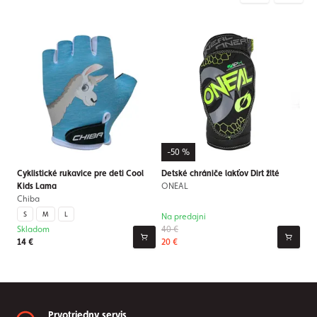
-50 %
Cyklistické rukavice pre deti Cool
Detské chrániče lakťov Dirt žlté
Kids Lama
ONEAL
Chiba
S
M
L
Na predajni
Skladom
40 €
14 €
20 €
Prvotriedny servis