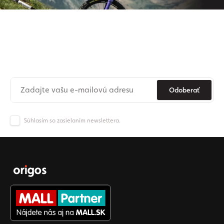
Prihláste sa na odber nášho
newslettera
Už nikdy nezmeškajte novinky zo sveta Origos.
Odoberať
Súhlasím so zasielaním newslettera.