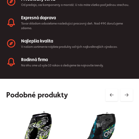
Od predaja, cez komponenty a montáž. U nás máte všetko pod jednou strechou.
Expresná doprava
Tovar skladom odosielame nasledujúci pracovný deň. Nad 49€ doručujeme
zdarma.
Najlepšia kvalita
V našom sortimente nájdete produkty od tých najkvalitnejších výrobcov.
Rodinná firma
Na trhu sme už vyše 10 rokov a sledujeme tie najnovšie trendy.
Podobné produkty