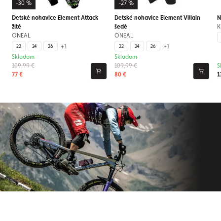
-30 %
-27 %
Detské nohavice Element Attack
Detské nohavice Element Villain
N
žlté
šedé
K
ONEAL
ONEAL
+1
+1
22
24
26
22
24
26
Skladom
Skladom
109,99 €
109,99 €
S
77 €
80 €
1
Prihláste sa na odber nášho