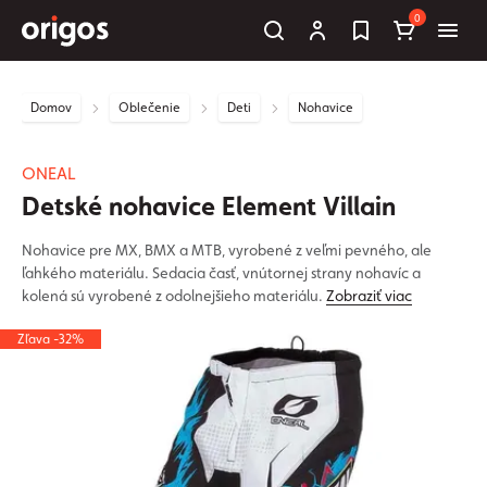
0
Domov
Oblečenie
Deti
Nohavice
ONEAL
Detské nohavice Element Villain
Nohavice pre MX, BMX a MTB, vyrobené z veľmi pevného, ale
ľahkého materiálu. Sedacia časť, vnútornej strany nohavíc a
kolená sú vyrobené z odolnejšieho materiálu.
Zobraziť viac
Zľava -32%