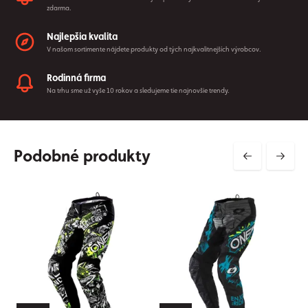
zdarma.
Najlepšia kvalita
V našom sortimente nájdete produkty od tých najkvalitnejších výrobcov.
Rodinná firma
Na trhu sme už vyše 10 rokov a sledujeme tie najnovšie trendy.
Podobné produkty