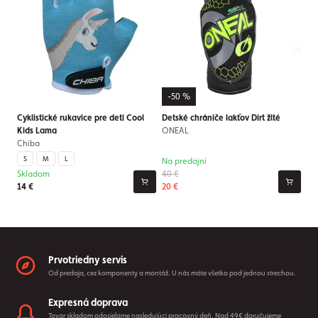
-50 %
Cyklistické rukavice pre deti Cool
Detské chrániče lakťov Dirt žlté
Kids Lama
ONEAL
Chiba
S
M
L
Na predajni
Skladom
40 €
14 €
20 €
Prvotriedny servis
Od predaja, cez komponenty a montáž. U nás máte všetko pod jednou strechou.
Expresná doprava
Tovar skladom odosielame nasledujúci pracovný deň. Nad 49€ doručujeme