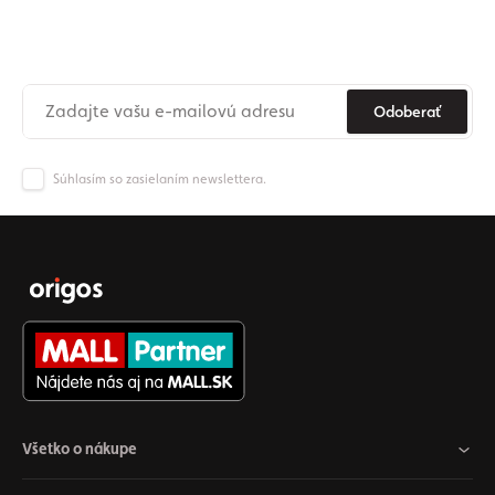
newslettera
Už nikdy nezmeškajte novinky zo sveta Origos.
Odoberať
Súhlasím so zasielaním newslettera.
Všetko o nákupe