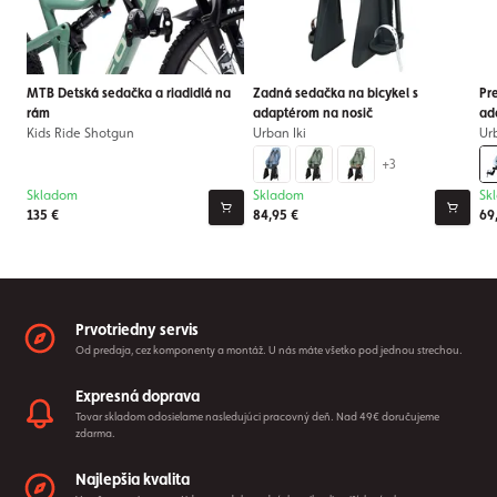
MTB Detská sedačka a riadidlá na
Zadná sedačka na bicykel s
Pr
rám
adaptérom na nosič
ad
Kids Ride Shotgun
Urban Iki
Urb
+3
Skladom
Skladom
Sk
135 €
84,95 €
69
Prvotriedny servis
Od predaja, cez komponenty a montáž. U nás máte všetko pod jednou strechou.
Expresná doprava
Tovar skladom odosielame nasledujúci pracovný deň. Nad 49€ doručujeme
zdarma.
Najlepšia kvalita