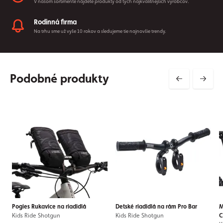
V našom sortimente nájdete produkty od tých najkvalitnejších výrobcov.
Rodinná firma
Na trhu sme už vyše 10 rokov a sledujeme tie najnovšie trendy.
Podobné produkty
Pogies Rukavice na riadidlá
Detské riadidlá na rám Pro Bar
M
Kids Ride Shotgun
Kids Ride Shotgun
C