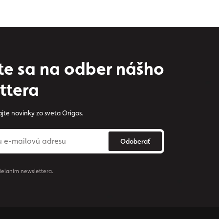
ste sa na odber nášho
ttera
jte novinky zo sveta Origos.
Odoberať
ielaním newslettera.