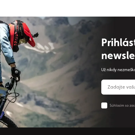
Prihlá
newsle
Už nikdy nezmeška
Súhlasím so zas