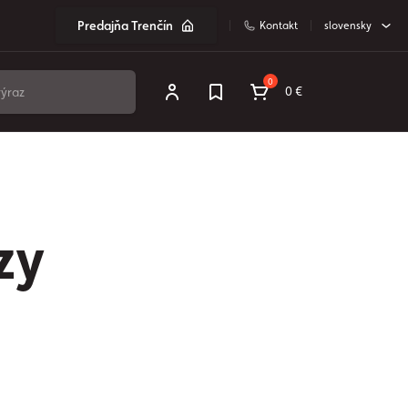
Predajňa Trenčín
Kontakt
slovensky
0
0 €
zy