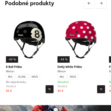
Podobné produkty
-44 %
-44 %
8 Ball Prilba
Dotty White Prilba
P
Melon
Melon
M
M/L
XL/XXL
XXS/S
M/L
XXS/S
Na objednávku
Skladom
N
79,90 €
79,90 €
7
45 €
45 €
4