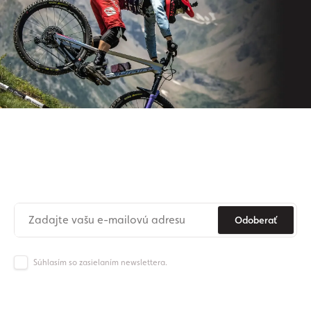
Prihláste sa na odber nášho
newslettera
Už nikdy nezmeškajte novinky zo sveta Origos.
Odoberať
Súhlasím so zasielaním newslettera.