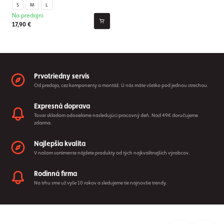
S
M
L
Na predajni
17,90 €
Prvotriedny servis
Od predaja, cez komponenty a montáž. U nás máte všetko pod jednou strechou.
Expresná doprava
Tovar skladom odosielame nasledujúci pracovný deň. Nad 49€ doručujeme
zdarma.
Najlepšia kvalita
V našom sortimente nájdete produkty od tých najkvalitnejších výrobcov.
Rodinná firma
Na trhu sme už vyše 10 rokov a sledujeme tie najnovšie trendy.