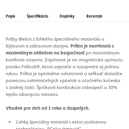
Popis
Špecifikácia
Doplnky
Recenzie
Prilby Melon z ľahkého špeciálneho materiálu v
štýlovom a zábavnom dizajne.
Prilba je navrhnutá s
maximálnym ohľadom na bezpečnosť
pri maximálnom
komforte nosenia. Zapínanie je na magnetickú upínaciu
pracku Fidlock®, ktorú zapnete a rozopnete aj jednou
rukou. Prilba je optimálne odvetraná a veľkosť doladíte
pomocou odnímateľných výstelok a otočného kolieska
v zadnej časti. Špičková konštrukcia zabezpečí o 30%
lepšiu absorpciu nárazov.
Vhodné pre deti od 1 roka a dospelých.
Ľahký špeciálny materiál s extra zosilnenou
technológiou „PCplus Inmould“