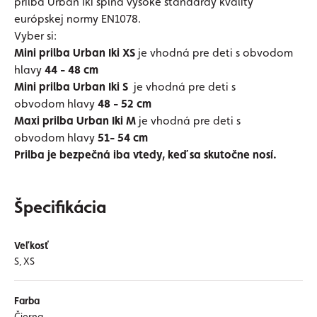
prilba Urban Iki spĺňa vysoké štandardy kvality
európskej normy EN1078.
Vyber si:
Mini prilba Urban Iki XS
je vhodná pre deti s obvodom
hlavy
44 - 48 cm
Mini prilba Urban Iki S
je vhodná pre deti s
obvodom hlavy
48 - 52 cm
Maxi prilba Urban Iki
M
je vhodná pre deti s
obvodom hlavy
51- 54 cm
Prilba je bezpečná iba vtedy, keď sa skutočne nosí.
Špecifikácia
Veľkosť
S, XS
Farba
Čierna