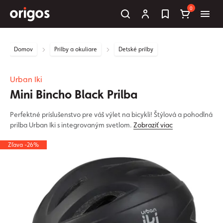
0
Domov
Prilby a okuliare
Detské prilby
Urban Iki
Mini Bincho Black Prilba
Perfektné príslušenstvo pre váš výlet na bicykli! Štýlová a pohodlná
prilba Urban Iki s integrovaným svetlom.
Zobraziť viac
Zľava -26%