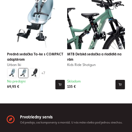
Predná sedačka Ta-ke s COMPACT
MTB Detská sedačka a riadidlá na
adaptérom
rám
Urban Iki
Kids Ride Shotgun
+7
Na predajni
Skladom
69,95 €
135 €
Prvotriedny servis
Od predaja, cez komponenty a montáž. U nás máte všetko pod jednou strechou.