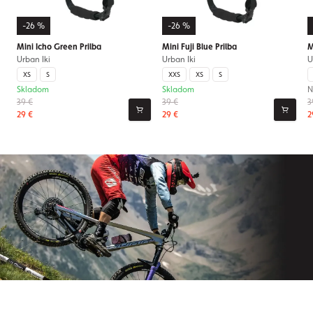
-26 %
-26 %
Mini Icho Green Prilba
Mini Fuji Blue Prilba
M
Urban Iki
Urban Iki
U
XS
S
XXS
XS
S
Skladom
Skladom
N
39 €
39 €
3
29 €
29 €
2
Prihláste sa na odber nášho