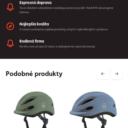
Expresná doprava
Tovar skladom odosielame nasledujúci pracovný deň. Nad 49€ doručujeme
zdarma.
Najlepšia kvalita
V našom sortimente nájdete produkty od tých najkvalitnejších výrobcov.
Rodinná firma
Na trhu sme už vyše 10 rokov a sledujeme tie najnovšie trendy.
Podobné produkty