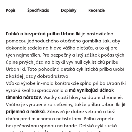
Popis
Špecifikácia
Doplnky
Recenzie
Ľahká a bezpečná prilba Urban Iki
je nastaviteľná
pomocou jednoduchého otočného gombíka tak, aby
dokonale sedela na hlave vášho dieťaťa, a to aj pre
tých najmenších. Pre bezpečný a istý zážitok počas tých
úplne prvých jázd na bicykli vyvinuli cyklistickú prilbu
Urban Iki. Táto pohodlná detská cyklistická prilba urobí
z každej jazdy dobrodružstvo!
Vďaka výrobe in-mold konštrukcie spĺňa prilba Urban Iki
vysokú kvalitu spracovania a
má vynikajúci účinok
tlmenia nárazov.
Všetky časti hlavy sú dobre chránené.
Vnútro je vyrobené zo sieťoviny, takže prilba Urban Iki
je
príjemná a mäkká
. Zároveň je dobre vetraná a tiež
chráni pred muchami a nečistotami. Prilbu zapnete
bezpečnostnou sponou na brade. Detská c
yklistická