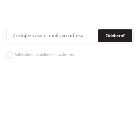
newslettera
Už nikdy nezmeškajte novinky zo sveta Origos.
Odoberať
Súhlasím so zasielaním newslettera.