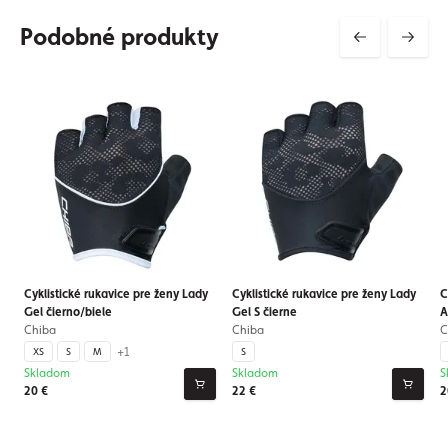
Podobné produkty
Cyklistické rukavice pre ženy Lady
Cyklistické rukavice pre ženy Lady
C
Gel čierno/biele
Gel S čierne
A
Chiba
Chiba
C
+1
XS
S
M
S
Skladom
Skladom
S
20 €
22 €
2