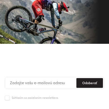
Prihláste sa na odber nášho
newslettera
Už nikdy nezmeškajte novinky zo sveta Origos.
Odoberať
Súhlasím so zasielaním newslettera.