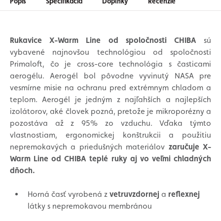
Popis
Špecifikácia
Doplnky
Recenzie
Rukavice X-Warm Line od spoločnosti CHIBA
sú
vybavené najnovšou technológiou od spoločnosti
Primaloft, čo je cross-core technológia s časticami
aerogélu. Aerogél bol pôvodne vyvinutý NASA pre
vesmírne misie na ochranu pred extrémnym chladom a
teplom. Aerogél je jedným z najľahších a najlepších
izolátorov, aké človek pozná, pretože je mikroporézny a
pozostáva až z 95% zo vzduchu. Vďaka týmto
vlastnostiam, ergonomickej konštrukcii a použitiu
nepremokavých a priedušných materiálov
zaručuje X-
Warm Line od CHIBA teplé ruky aj vo veľmi chladných
dňoch.
Horná časť vyrobená z
vetruvzdornej
a
reflexnej
látky s nepremokavou membránou