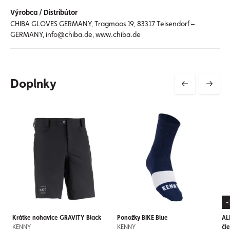
Výrobca / Distribútor
CHIBA GLOVES GERMANY, Tragmoos 19, 83317 Teisendorf –
GERMANY, info@chiba.de, www.chiba.de
Doplnky
-
Krátke nohavice GRAVITY Black
Ponožky BIKE Blue
AL
KENNY
KENNY
či