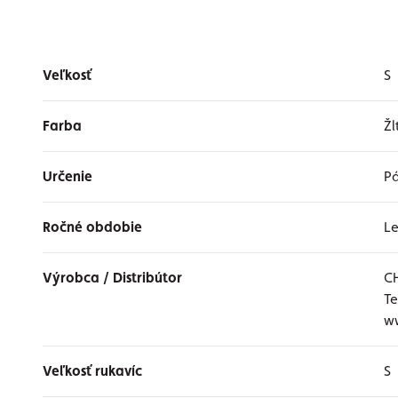
Veľkosť
S
Farba
Žl
Určenie
P
Ročné obdobie
L
Výrobca / Distribútor
C
Te
w
Veľkosť rukavíc
S