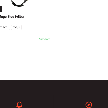
age Blue Prilba
XL/XXL
XXS/S
Skladom