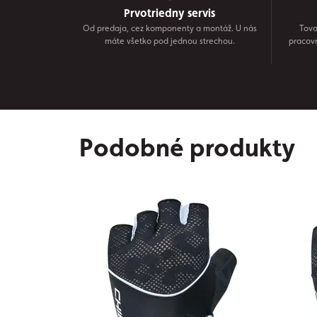
Prvotriedny servis
Od predaja, cez komponenty a montáž. U nás
Tova
máte všetko pod jednou strechou.
pracov
Podobné produkty