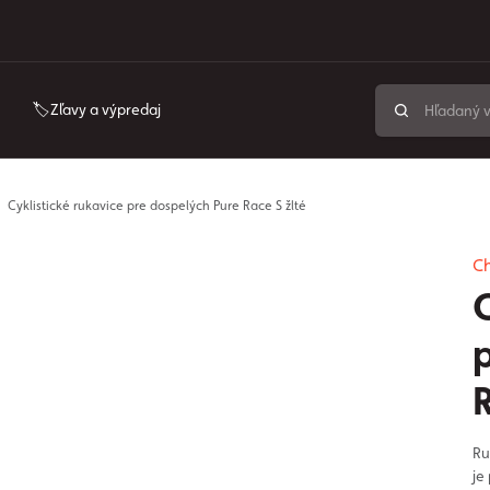
🏷️Zľavy a výpredaj
Cyklistické rukavice pre dospelých Pure Race S žlté
C
C
R
Ru
je