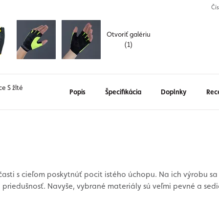
Čí
Otvoriť galériu
(1)
e S žlté
Popis
Špecifikácia
Doplnky
Rec
sti s cieľom poskytnúť pocit istého úchopu. Na ich výrobu sa 
 priedušnosť. Navyše, vybrané materiály sú veľmi pevné a sed