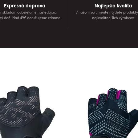
Expresná doprava
Najlepšia kvalita
r skladom odosielame nasledujúci
V našom sortimente nájdete produkty
ný deň. Nad 49€ doručujeme zdarma.
najkvalitnejších výrobcov.