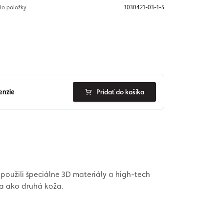
slo položky
3030421-03-1-S
enzie
Pridať do košíka
použili špeciálne 3D materiály a high-tech
ia ako druhá koža.