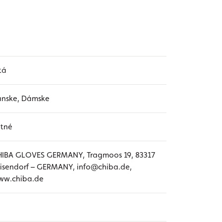
tá
ánske, Dámske
etné
HIBA GLOVES GERMANY, Tragmoos 19, 83317
isendorf – GERMANY, info@chiba.de,
ww.chiba.de