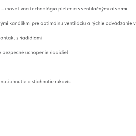
 – inovatívna technológia pletenia s ventilačnými otvormi
vými kanálikmi pre optimálnu ventiláciu a rýchle odvádzanie v
ontakt s riadidlami
re bezpečné uchopenie riadidiel
e natiahnutie a stiahnutie rukavíc