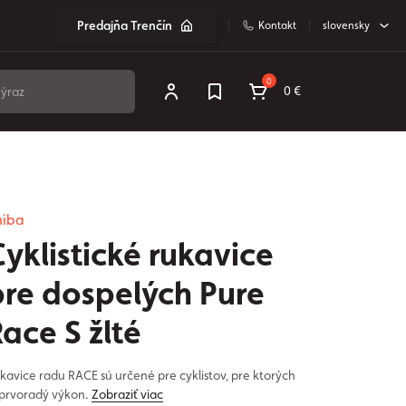
Predajňa Trenčín
Kontakt
slovensky
0
0 €
hiba
yklistické rukavice
pre dospelých Pure
ace S žlté
kavice radu RACE sú určené pre cyklistov, pre ktorých
 prvoradý výkon.
Zobraziť viac