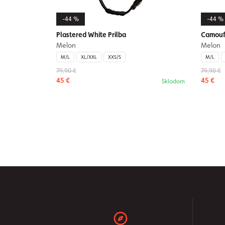
-44 %
-44 %
Plastered White Prilba
Camoufl
Melon
Melon
M/L
XL/XXL
XXS/S
M/L
79,90 €
79,90 €
45 €
45 €
Skladom