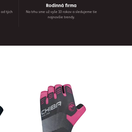
Rodinná firma
 od tých
Na trhu sme už vyše 10 rokov a sledujeme tie
najnovšie trendy.