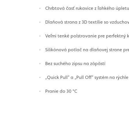
Chrbtová časť rukavice z ľahkého úpletu
·
Dlaňová strana z 3D textílie so vzducho
·
Veľmi tenké polstrovanie pre perfektný k
·
Silikónová potlač na dlaňovej strane p
·
Bez suchého zipsu na zápästí
·
„Quick Pull“ a „Pull Off“ systém na rýchl
·
Pranie do 30 °C
·