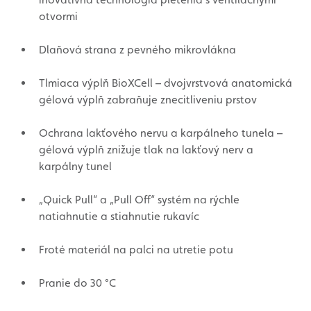
otvormi
Dlaňová strana z pevného mikrovlákna
Tlmiaca výplň BioXCell – dvojvrstvová anatomická
gélová výplň zabraňuje znecitliveniu prstov
Ochrana lakťového nervu a karpálneho tunela –
gélová výplň znižuje tlak na lakťový nerv a
karpálny tunel
„Quick Pull“ a „Pull Off“ systém na rýchle
natiahnutie a stiahnutie rukavíc
Froté materiál na palci na utretie potu
Pranie do 30 °C