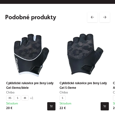
Podobné produkty
Cyklistické rukavice pre ženy Lady
Cyklistické rukavice pre ženy Lady
C
Gel čierno/biele
Gel S čierne
A
Chiba
Chiba
C
+1
XS
S
M
S
Skladom
Skladom
S
20 €
22 €
2