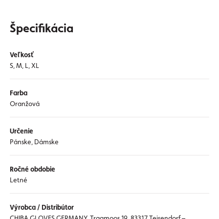
Špecifikácia
Veľkosť
S, M, L, XL
Farba
Oranžová
Určenie
Pánske, Dámske
Ročné obdobie
Letné
Výrobca / Distribútor
CHIBA GLOVES GERMANY, Tragmoos 19, 83317 Teisendorf –