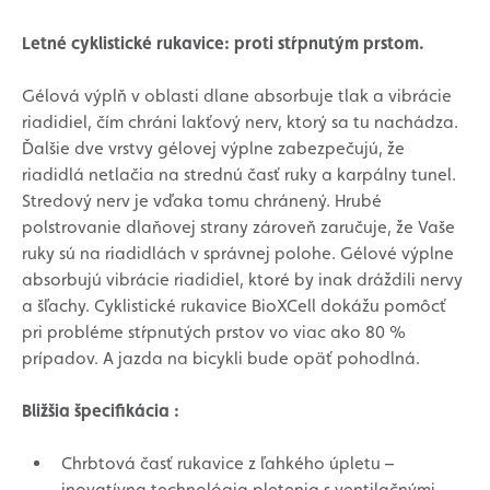
Letné cyklistické rukavice: proti stŕpnutým prstom.
Gélová výplň v oblasti dlane absorbuje tlak a vibrácie
riadidiel, čím chráni lakťový nerv, ktorý sa tu nachádza.
Ďalšie dve vrstvy gélovej výplne zabezpečujú, že
riadidlá netlačia na strednú časť ruky a karpálny tunel.
Stredový nerv je vďaka tomu chránený. Hrubé
polstrovanie dlaňovej strany zároveň zaručuje, že Vaše
ruky sú na riadidlách v správnej polohe. Gélové výplne
absorbujú vibrácie riadidiel, ktoré by inak dráždili nervy
a šľachy. Cyklistické rukavice BioXCell dokážu pomôcť
pri probléme stŕpnutých prstov vo viac ako 80 %
prípadov. A jazda na bicykli bude opäť pohodlná.
Bližšia špecifikácia :
Chrbtová časť rukavice z ľahkého úpletu –
inovatívna technológia pletenia s ventilačnými