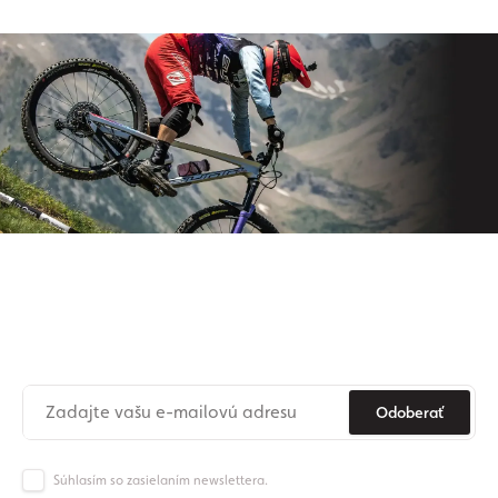
Prihláste sa na odber nášho
newslettera
Už nikdy nezmeškajte novinky zo sveta Origos.
Odoberať
Súhlasím so zasielaním newslettera.