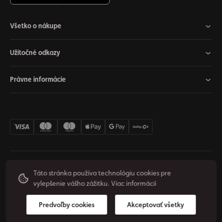
Všetko o nákupe
Užitočné odkazy
Právne informácie
Nastavenia cookies
Odstúpiť od zmluvy
Súkromie
Táto stránka používa technológiu cookies pre
vylepšenie vášho zážitku.
Viac informácií
Podmienky používania
© 2026 Origos Group, s. r. o. - SK. Všetky práva vyhradené.
Predvoľby cookies
Akceptovať všetky
Vytvoril