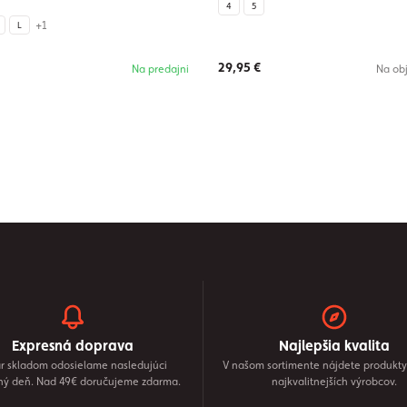
4
5
+1
L
29,95 €
Na predajni
Na ob
Expresná doprava
Najlepšia kvalita
r skladom odosielame nasledujúci
V našom sortimente nájdete produkty
ný deň. Nad 49€ doručujeme zdarma.
najkvalitnejších výrobcov.