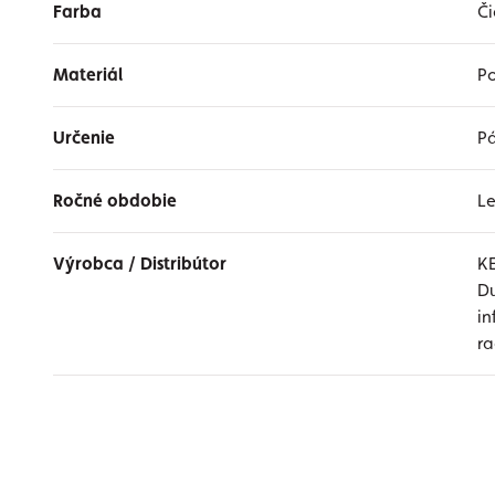
Farba
Či
Materiál
Po
Určenie
P
Ročné obdobie
Le
Výrobca / Distribútor
K
Du
i
r