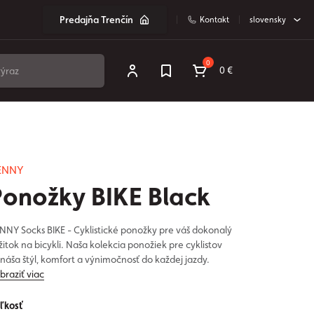
Predajňa Trenčín
Kontakt
slovensky
0
0 €
ENNY
Ponožky BIKE Black
NNY Socks BIKE - Cyklistické ponožky pre váš dokonalý
žitok na bicykli. Naša kolekcia ponožiek pre cyklistov
ináša štýl, komfort a výnimočnosť do každej jazdy.
braziť viac
ľkosť