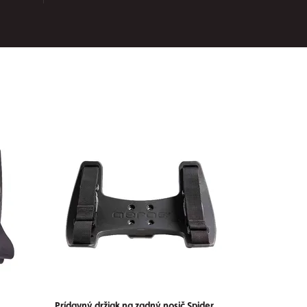
Prídavný držiak na zadný nosič Spider