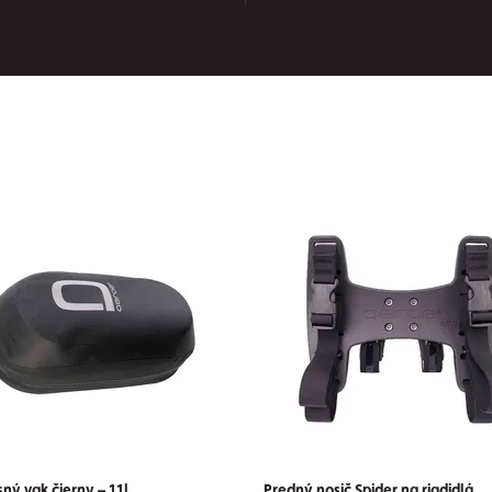
ný vak čierny – 11l
Predný nosič Spider na riadidlá