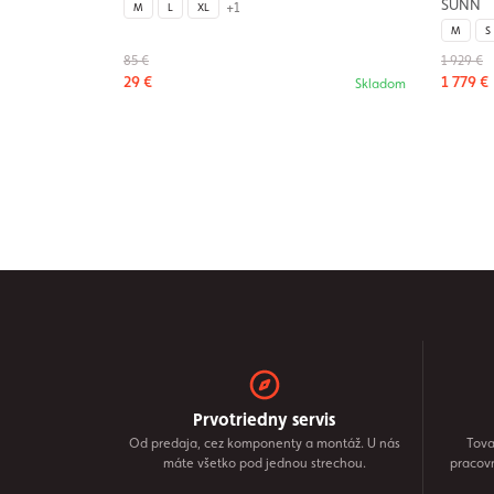
SUNN
+1
M
L
XL
M
S
85 €
1 929 €
29 €
1 779 €
Skladom
Prvotriedny servis
Od predaja, cez komponenty a montáž. U nás
Tova
máte všetko pod jednou strechou.
pracov