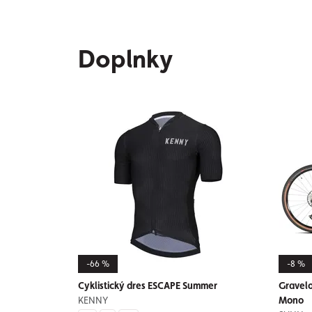
Doplnky
-66 %
-8 %
Cyklistický dres ESCAPE Summer
Gravel
KENNY
Mono