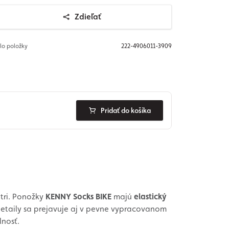
Zdieľať
slo položky
222-4906011-3909
Pridať do košíka
tri. Ponožky
KENNY Socks BIKE
majú
elastický
detaily sa prejavuje aj v pevne vypracovanom
lnosť.