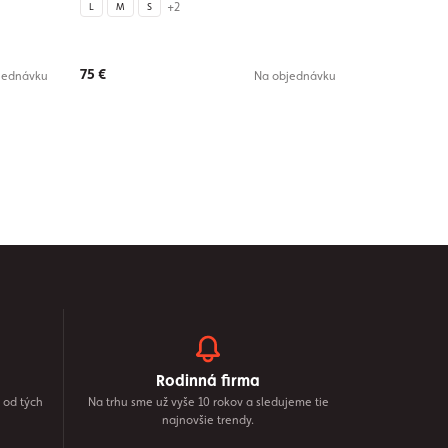
+2
L
M
S
75 €
jednávku
Na objednávku
Rodinná firma
 od tých
Na trhu sme už vyše 10 rokov a sledujeme tie
najnovšie trendy.