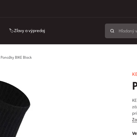
🏷️Zľavy a výpredaj
Ponožky BIKE Black
K
KE
zá
pr
Zo
Ve