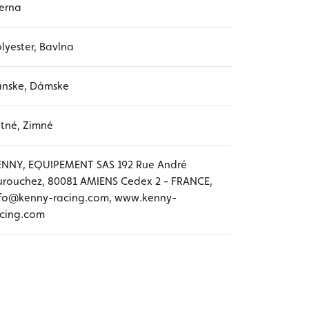
erna
lyester, Bavlna
ánske, Dámske
tné, Zimné
ENNY, EQUIPEMENT SAS 192 Rue André
rouchez, 80081 AMIENS Cedex 2 - FRANCE,
nfo@kenny-racing.com, www.kenny-
acing.com