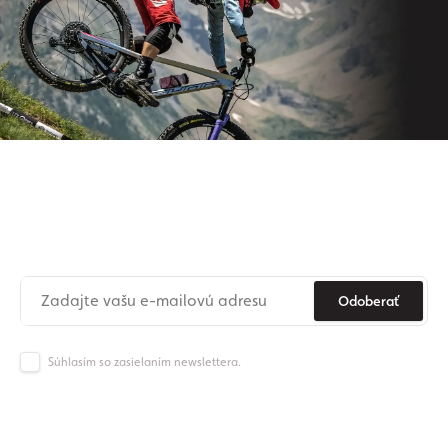
Prihláste sa na odber nášho
newslettera
Už nikdy nezmeškajte novinky zo sveta Origos.
Odoberať
Súhlasím so zasielaním newslettera.