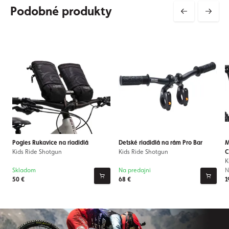
Podobné produkty
Pogies Rukavice na riadidlá
Detské riadidlá na rám Pro Bar
M
Kids Ride Shotgun
Kids Ride Shotgun
C
K
Skladom
Na predajni
N
50 €
68 €
1