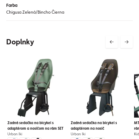
Farba
Chigusa Zelená/Bincho Čierna
Doplnky
Zadná sedačka na bicykel s
Zadná sedačka na bicykel s
MT
adaptérom a nosičom na rám SET
adaptérom na nosič
rá
Urban Iki
Urban Iki
Ki