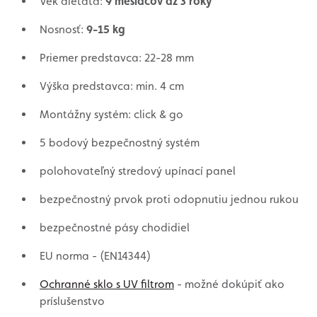
Vek dieťaťa:
9 mesiacov až 3 roky
Nosnosť:
9-15 kg
Priemer predstavca: 22-28 mm
Výška predstavca: min. 4 cm
Montážny systém: click & go
5 bodový bezpečnostný systém
polohovateľný stredový upínací panel
bezpečnostný prvok proti odopnutiu jednou rukou
bezpečnostné pásy chodidiel
EU norma - (EN14344)
Ochranné sklo s UV filtrom
- možné dokúpiť ako
príslušenstvo