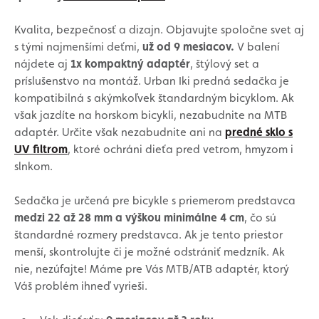
Kvalita, bezpečnosť a dizajn. Objavujte spoločne svet aj
s tými najmenšími deťmi,
už od 9 mesiacov.
V balení
nájdete aj
1x kompaktný adaptér
, štýlový set a
príslušenstvo na montáž. Urban Iki predná sedačka je
kompatibilná s akýmkoľvek štandardným bicyklom. Ak
však jazdíte na horskom bicykli, nezabudnite na MTB
adaptér. Určite však nezabudnite ani na
predné sklo s
UV filtrom
, ktoré ochráni dieťa pred vetrom, hmyzom i
slnkom.
Sedačka je určená pre bicykle s priemerom predstavca
medzi 22 až 28 mm a výškou minimálne 4 cm
, čo sú
štandardné rozmery predstavca. Ak je tento priestor
menší, skontrolujte či je možné odstrániť medzník. Ak
nie, nezúfajte! Máme pre Vás MTB/ATB adaptér, ktorý
Váš problém ihneď vyrieši.