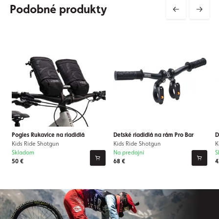
Podobné produkty
Pogies Rukavice na riadidlá
Detské riadidlá na rám Pro Bar
D
Kids Ride Shotgun
Kids Ride Shotgun
K
Skladom
Na predajni
S
50 €
68 €
4