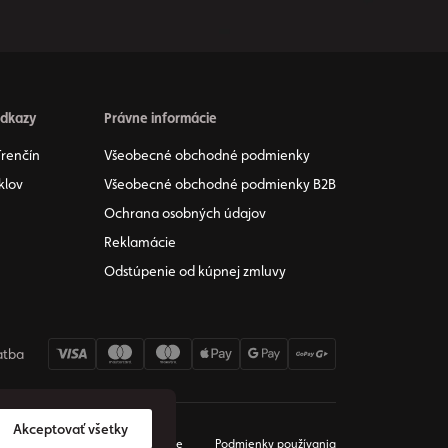
odkazy
Právne informácie
Trenčín
Všeobecné obchodné podmienky
klov
Všeobecné obchodné podmienky B2B
Ochrana osobných údajov
Reklamácie
Odstúpenie od kúpnej zmluvy
atba
Akceptovať všetky
Odstúpiť od zmluvy
Súkromie
Podmienky používania