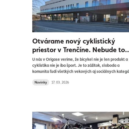
Otvárame nový cyklistický
priestor v Trenčíne. Nebude to
len obchod.
U nás v Origose veríme, že bicykel nie je len produkt a
cyklistika nie je iba šport. Je to zážitok, sloboda a
komunita ľudí všetkých vekových aj sociálnych kategór
Aj preto sme motivovaní posunúť naše služby na novú
Novinky
17. 03. 2026
úroveň. Všetky doterajšie skúsenosti investujeme do
nových priestorov v Trenčíne. Naším cieľom je priniesť
úplne nový pohľad na cyklistickú predajňu.