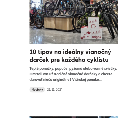
10 tipov na ideálny vianočný
darček pre každého cyklistu
Teplé ponožky, papuče, pyžamá alebo vonné sviečky.
Omrzeli vás už tradičné vianočné darčeky a chcete
darovať niečo originálne? V širokej ponuke
internetového obchodu s bicyklami a cyklistickými
Novinky
21. 11. 2024
doplnkami Origos nájdete ten správny darček nielen 
nadšencov adrenalínovej jazdy alebo hltačov
kilometrov. Rozžiarte oči tým, pre ktorých je cyklistika
obľúbeným športom a životnou filozofiou. Ukážte, že
poznáte vášeň svojich najbližších. Prinášame vám