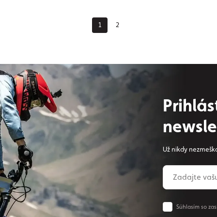
sh
1
2
Prihlá
newsle
Už nikdy nezmeška
Súhlasím so zas