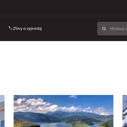
🏷️Zľavy a výpredaj