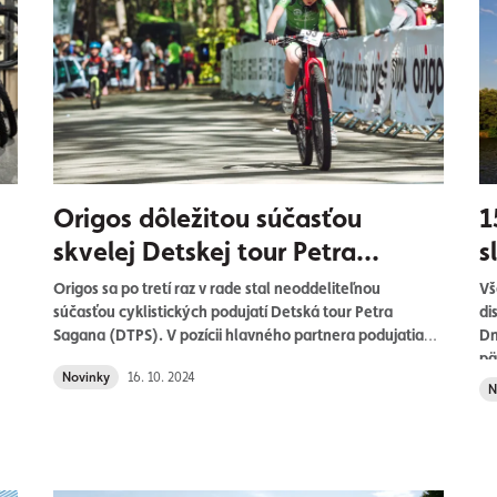
Origos dôležitou súčasťou
1
skvelej Detskej tour Petra
s
Sagana
j
Origos sa po tretí raz v rade stal neoddeliteľnou
Vš
súčasťou cyklistických podujatí Detská tour Petra
di
Sagana (DTPS). V pozícii hlavného partnera podujatia
Dn
sme sa aj v tomto roku zaradili medzi najväčších
pä
Novinky
16. 10. 2024
pre
podporovateľov série nesúcej meno trojnásobného
N
majstra sveta a šprintérskej legendy Tour de France.