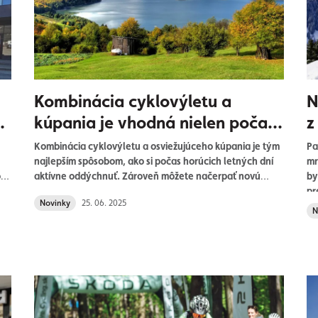
Kombinácia cyklovýletu a
N
kúpania je vhodná nielen počas
z
horúcich dní
Kombinácia cyklovýletu a osviežujúceho kúpania je tým
Pa
najlepším spôsobom, ako si počas horúcich letných dní
mr
ií.
aktívne oddýchnuť. Zároveň môžete načerpať novú
by
energiu. Jazda na bicykli vás zavedie k nádherným
pr
Novinky
25. 06. 2025
vodným plochám, kde si môžete zaplávať, schladiť sa a
cy
N
vychutnať si neopakovateľné výhľady. Prinášame vám
vý
výber tých najkrajších cyklotrás, ktoré vedú okolo jazier
a priehrad vo všetkých krajinách, kde dnes Origos
ponúka značky, ktoré zastupuje.