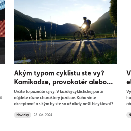
ek,
Akým typom cyklistu ste vy?
V
Kamikadze, provokatér alebo
e
masochista?
Určite to poznáte aj vy. V každej cyklistickej partii
Vy
iť
nájdete rôzne charaktery jazdcov. Koho viete
ho
akceptovať a s kým by ste sa už nikdy nešli bicyklovať?
ab
Kde je vaša povestná hranica, ktorú nechcete za žiadnu
Or
Novinky
28. 06. 2024
N
.
cenu prekročiť? Ako vnímate seba ako cyklistu? V
99
nasledujúcich riadkoch nájdete niekoľko vzorcov
cy
správania sa jazdcov. Spoznávate sa?
Dr