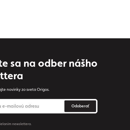
owroomu Origos.
ste sa na odber nášho
ttera
jte novinky zo sveta Origos.
Odoberať
ielaním newslettera.