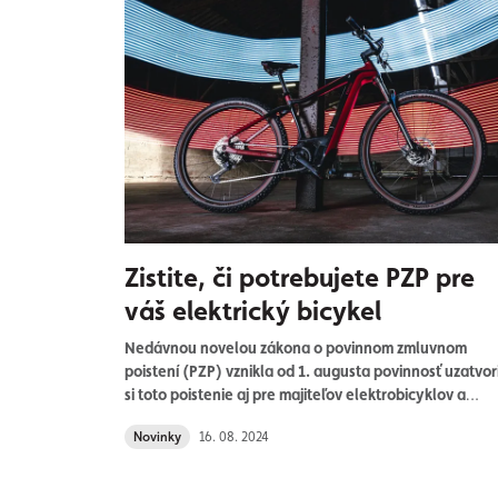
inšpiráciu na ideálne darčeky od renomovaných znači
ktoré potešia každého cyklistického nadšenca.
Zistite, či potrebujete PZP pre
váš elektrický bicykel
Nedávnou novelou zákona o povinnom zmluvnom
poistení (PZP) vznikla od 1. augusta povinnosť uzatvor
si toto poistenie aj pre majiteľov elektrobicyklov a
elektrických kolobežiek. Netýka sa to však všetkých
Novinky
16. 08. 2024
druhov dnes tak obľúbených dopravných prostriedkov
Spadajú tam len tie, ktoré spĺňajú zákonom stanovenú
definíciu motorového vozidla.