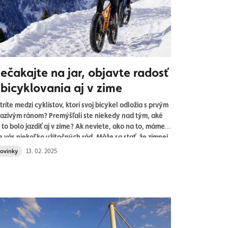
ečakajte na jar, objavte radosť
 bicyklovania aj v zime
tríte medzi cyklistov, ktorí svoj bicykel odložia s prvým
azivým ránom? Premýšľali ste niekedy nad tým, aké
 to bolo jazdiť aj v zime? Ak neviete, ako na to, máme
e vás niekoľko užitočných rád. Môže sa stať, že zimnej
klistike doslova prepadnete. Čaká vás totiž skutočne
ovinky
13. 02. 2025
nimočný zážitok.