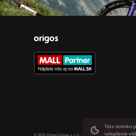
Táto stránka 
vylepšenie vá
© 2026 Origos Group, s. r. o. - SK. Všetky práva vyhradené.
Vyt