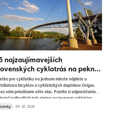
5 najzaujímavejších
lovenských cyklotrás na pekné
esenné dni
etko pre cyklistiku na jednom mieste nájdete u
stribútora bicyklov a cyklistických doplnkov Origos.
es vám prinášame ešte viac. Pozrite si odporúčania na
tnásť najkrajších trás nielen na jesenné cyklotúry.
ovinky
09. 10. 2024