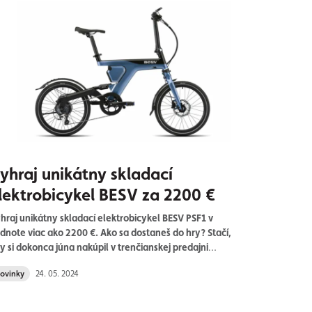
yhraj unikátny skladací
lektrobicykel BESV za 2200 €
hraj unikátny skladací elektrobicykel BESV PSF1 v
dnote viac ako 2200 €. Ako sa dostaneš do hry? Stačí,
y si dokonca júna nakúpil v trenčianskej predajni
igos na Kasárenskej ulici 2050 v areáli COLD aspoň za
ovinky
24. 05. 2024
 €. Začiatkom júla vyžrebujeme výhercu, ktorý si užije
klistické prázdniny na tomto nielen dizajnovom kúsku.
žíme vám palce a tešíme sa na vašu návštevu