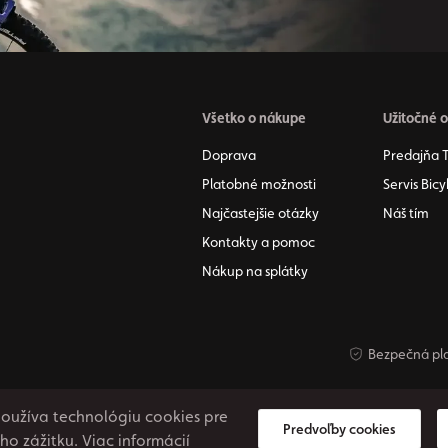
Všetko o nákupe
Užitočné 
Doprava
Predajňa 
Platobné možnosti
Servis Bicy
Najčastejšie otázky
Náš tím
Kontakty a pomoc
Nákup na splátky
Bezpečná pl
používa technológiu cookies pre
Predvoľby cookies
šho zážitku.
Viac informácií
voril
Nastavenia cookies