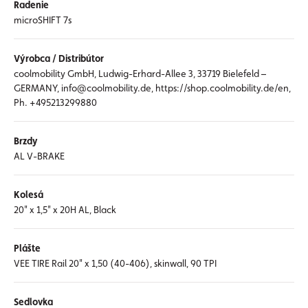
Radenie
microSHIFT 7s
Výrobca / Distribútor
coolmobility GmbH, Ludwig-Erhard-Allee 3, 33719 Bielefeld –
GERMANY, info@coolmobility.de, https://shop.coolmobility.de/en,
Ph. +495213299880
Brzdy
AL V-BRAKE
Kolesá
20" x 1,5" x 20H AL, Black
Plášte
VEE TIRE Rail 20" x 1,50 (40-406), skinwall, 90 TPI
Sedlovka