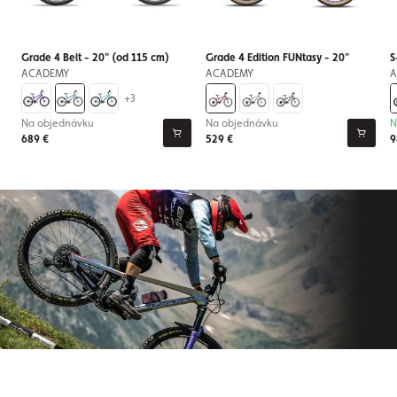
Grade 4 Belt - 20" (od 115 cm)
Grade 4 Edition FUNtasy - 20"
S
ACADEMY
ACADEMY
A
+3
Na objednávku
Na objednávku
N
689 €
529 €
9
Prihláste sa na odber nášho