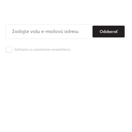
newslettera
Už nikdy nezmeškajte novinky zo sveta Origos.
Odoberať
Súhlasím so zasielaním newslettera.