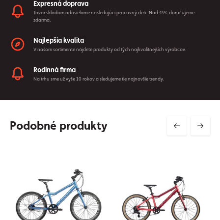
Expresná doprava
Tovar skladom odosielame nasledujúci pracovný deň. Nad 49€ doručujeme
zdarma.
Najlepšia kvalita
V našom sortimente nájdete produkty od tých najkvalitnejších výrobcov.
Rodinná firma
Na trhu sme už vyše 10 rokov a sledujeme tie najnovšie trendy.
Podobné produkty