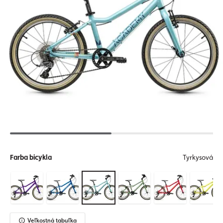
Farba bicykla
Tyrkysová
Veľkostná tabuľka