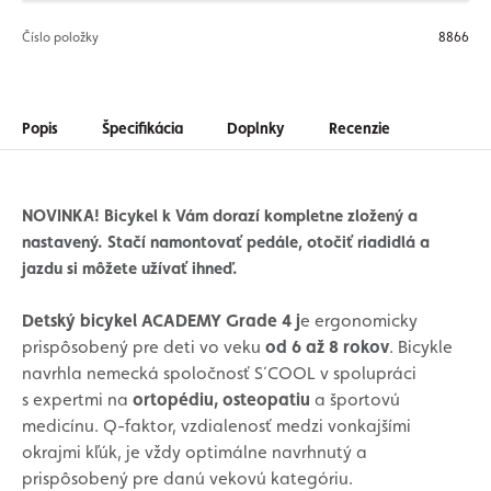
Číslo položky
8866
Popis
Špecifikácia
Doplnky
Recenzie
NOVINKA! Bicykel k Vám dorazí kompletne zložený a
nastavený. Stačí namontovať pedále, otočiť riadidlá a
jazdu si môžete užívať ihneď.
Detský bicykel ACADEMY Grade 4 j
e ergonomicky
prispôsobený pre deti vo veku
od 6 až 8 rokov
. Bicykle
navrhla nemecká spoločnosť S´COOL v spolupráci
s expertmi na
ortopédiu, osteopatiu
a športovú
medicínu. Q-faktor, vzdialenosť medzi vonkajšími
okrajmi kľúk, je vždy optimálne navrhnutý a
prispôsobený pre danú vekovú kategóriu.