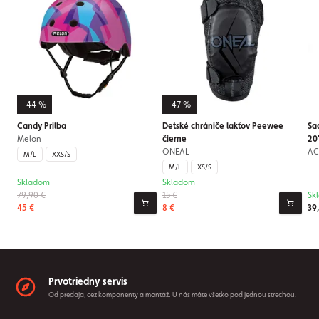
-44 %
-47 %
Candy Prilba
Detské chrániče lakťov Peewee
Sa
Melon
čierne
20
ONEAL
AC
M/L
XXS/S
M/L
XS/S
Skladom
Skladom
79,90 €
15 €
Sk
45 €
8 €
39
Prvotriedny servis
Od predaja, cez komponenty a montáž. U nás máte všetko pod jednou strechou.