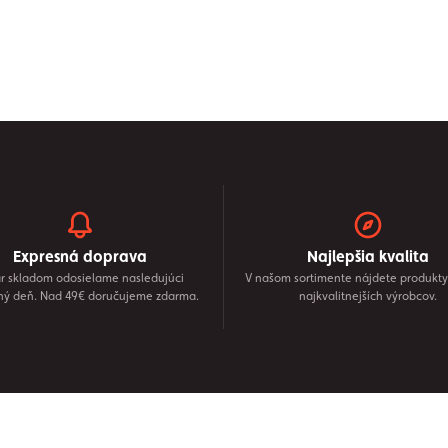
Expresná doprava
Najlepšia kvalita
r skladom odosielame nasledujúci
V našom sortimente nájdete produkty
ný deň. Nad 49€ doručujeme zdarma.
najkvalitnejších výrobcov.