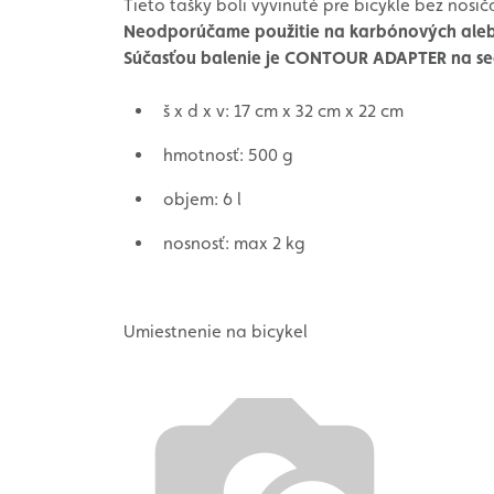
Tieto tašky boli vyvinuté pre bicykle bez nosič
Neodporúčame použitie na karbónových aleb
Súčasťou balenie je CONTOUR ADAPTER na se
š x d x v: 17 cm x 32 cm x 22 cm
hmotnosť: 500 g
objem: 6 l
nosnosť: max 2 kg
Umiestnenie na bicykel