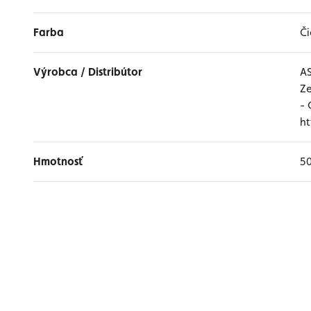
Farba
Či
Výrobca / Distribútor
AS
Ze
- 
ht
Hmotnosť
5