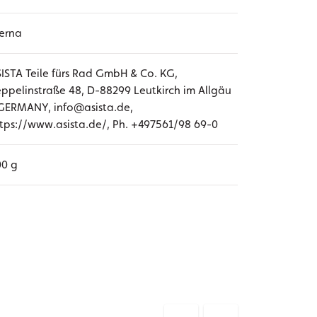
erna
ISTA Teile fürs Rad GmbH & Co. KG,
ppelinstraße 48, D-88299 Leutkirch im Allgäu
GERMANY, info@asista.de,
tps://www.asista.de/, Ph. +497561/98 69-0
00 g