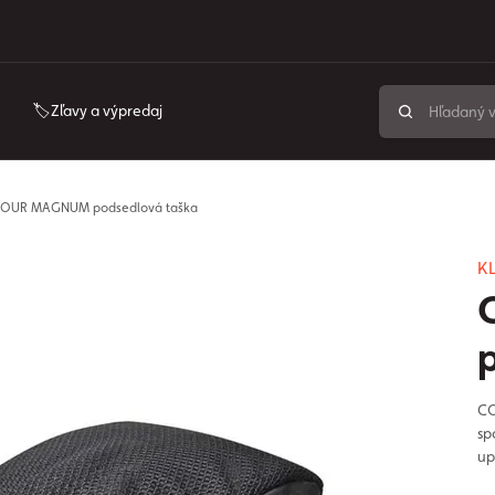
🏷️Zľavy a výpredaj
UR MAGNUM podsedlová taška
KL
CO
sp
up