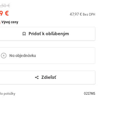
,50 €
9 €
47,97 €
Bez DPH
Vývoj ceny
Pridať k obľúbeným
Na objednávku
Zdieľať
slo položky
0217MS