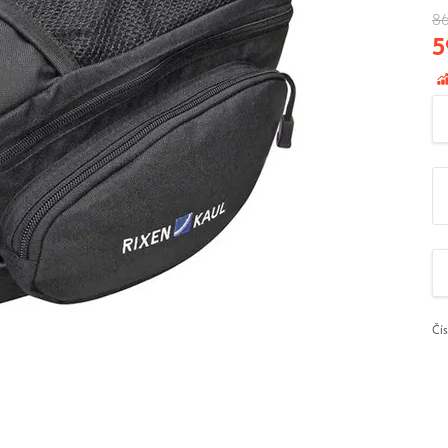
86
5
Čí