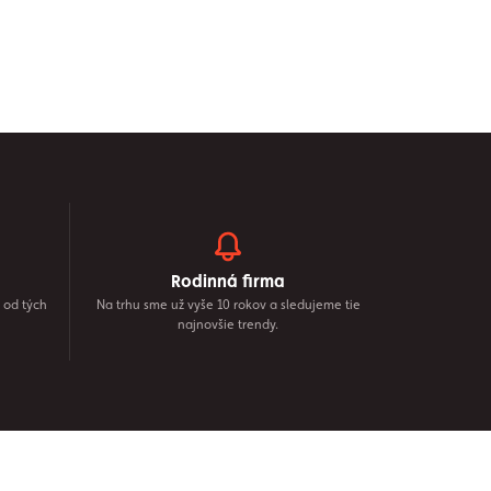
Rodinná firma
 od tých
Na trhu sme už vyše 10 rokov a sledujeme tie
najnovšie trendy.