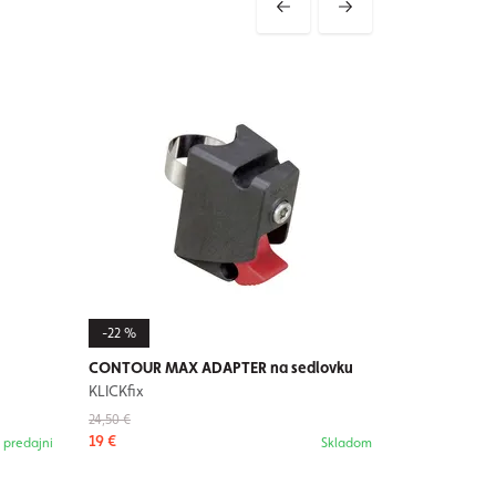
-22 %
-32 %
CONTOUR MAX ADAPTER na sedlovku
CONTOUR MA
KLICKfix
KLICKfix
24,50 €
86,50 €
19 €
59 €
 predajni
Skladom