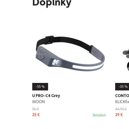
Doplnky
-55 %
-35 %
U PRO-C4 Grey
CONTOU
MOON
KLICKfi
56 €
44,95 €
25 €
29 €
Skladom