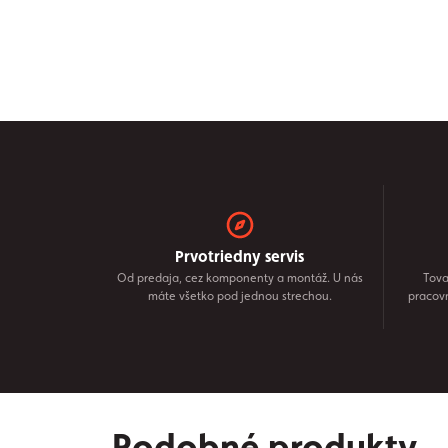
Prvotriedny servis
Od predaja, cez komponenty a montáž. U nás
Tova
máte všetko pod jednou strechou.
pracov
Podobné produkty