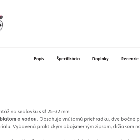
Popis
Špecifikácia
Doplnky
Recenzie
ntáž na sedlovku s Ø 25-32 mm.
 blatom a vodou.
Obsahuje vnútornú priehradku, dve bočné pri
eriálu. Vybavená praktickým obojsmerným zipsom, držiakom na