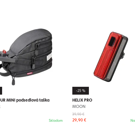
-25 %
R MINI podsedlová taška
HELIX PRO
x
MOON
39,90 €
29,90 €
Skladom
Na