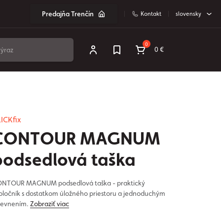
Predajňa Trenčín
Kontakt
slovensky
0
0 €
ICKfix
CONTOUR MAGNUM
podsedlová taška
NTOUR MAGNUM podsedlová taška - praktický
oločník s dostatkom úložného priestoru a jednoduchým
evnením.
Zobraziť viac