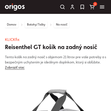
0
Domov
Batohy/Tašky
Na nosič
KLICKfix
Reisenthel GT košík na zadný nosič
Tento košík na zadný nosič s objemom 21 litrov pre vaše potreby a s
bezpečným uchytením je ideálnym doplnkom, ktorý si obľúbite.
Zobraziť viac