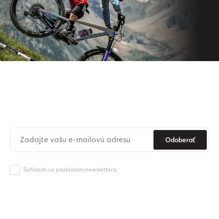
Prihláste sa na odber nášho
newslettera
Už nikdy nezmeškajte novinky zo sveta Origos.
Odoberať
Súhlasím so zasielaním newslettera.