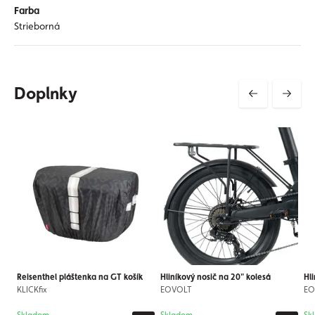
Farba
Strieborná
Doplnky
Reisenthel pláštenka na GT košík
Hliníkový nosič na 20" kolesá
Hl
KLICKfix
EOVOLT
EO