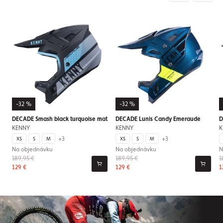
-32 %
-32 %
DECADE Smash black turquoise mat
DECADE Lunis Candy Emeraude
D
KENNY
KENNY
K
+3
+3
XS
S
M
XS
S
M
Na objednávku
Na objednávku
N
189,95 €
189,95 €
1
129 €
129 €
1