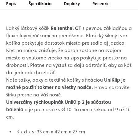
Popis
Špecifikácia
Doplnky
Recenzie
Ľahký látkový kôšík
Reisenthel GT
s pevnou základňou a
flexibilnými rúčkami na prenášanie. Klasický šikmý tvar
košíka poskytuje dostatok miesta pre sedlo aj jazdca.
Kryt na šnúrku zaisťuje, že obsah zostane na svojom
mieste a vnútorné vrecko na zips poskytuje priestor na
drobnosti. Platne na výstuž sa dajú odstrániť, aby sa kôš
dal jednoducho zložiť.
Naše tašky, boxy a textilné košíky s fixáciou
UniKlip je
možné použiť takmer na všetky nosiče.
Hravo nastavíte
šírku presne na Váš nosič.
Univerzálny rýchloupinák UniKlip 2 je súčasťou
balenia
a je pre nosiče s Ø 10–16 mm a šírkou od 9 až 16
cm.
š x d x v: 33 cm x 42 cm x 27 cm