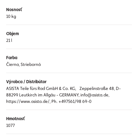
Nosnosť
10 kg
Objem
21 l
Farba
Čierna, Strieborná
Výrobca / Distribútor
ASISTA Teile fürs Rad GmbH & Co. KG, Zeppelinstraße 48, D-
88299 Leutkirch im Allgäu - GERMANY, info@asista.de,
https://www.asista.de/, Ph. +497561/98 69-0
Hmotnosť
1077