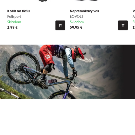
Košík na fľašu
Nepremokavý vak
V
Polisport
EOVOLT
A
Skladom
Skladom
S
2,99 €
59,95 €
1
Prihláste sa na odber nášho
newslettera
Už nikdy nezmeškajte novinky zo sveta Origos.