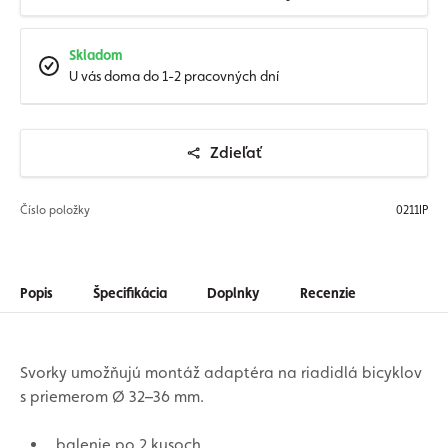
Skladom
U vás doma do 1-2 pracovných dní
Zdieľať
Číslo položky
0211IP
Popis
Špecifikácia
Doplnky
Recenzie
Svorky umožňujú montáž adaptéra na riadidlá bicyklov
s priemerom Ø 32–36 mm.
balenie po 2 kusoch