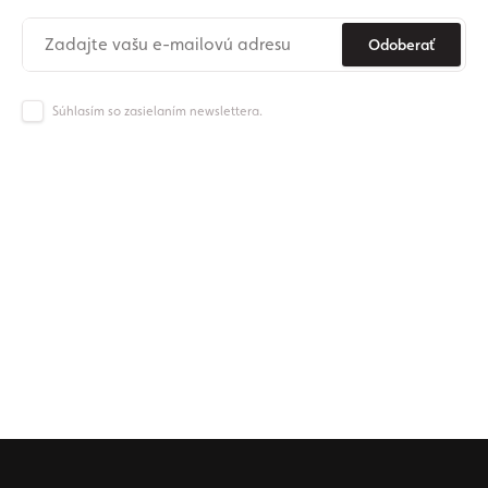
Odoberať
Súhlasím so zasielaním newslettera.