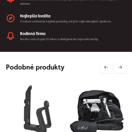
zdarma.
Najlepšia kvalita
V našom sortimente nájdete produkty od tých najkvalitnejších výrobcov.
Rodinná firma
Na trhu sme už vyše 10 rokov a sledujeme tie najnovšie trendy.
Podobné produkty