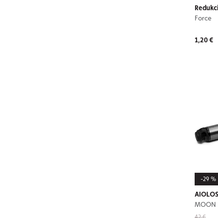
Redukc
Force
1,20 €
-29 %
AIOLOS
MOON
42 €