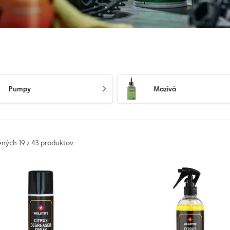
Pumpy
Mazivá
ených
19 z 43 produktov