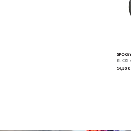
SPOKEY
KLICKfi
14,50 €