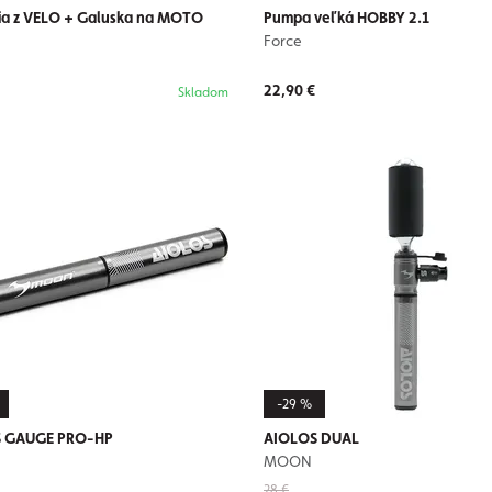
ia z VELO + Galuska na MOTO
Pumpa veľká HOBBY 2.1
Force
22,90 €
Skladom
-29 %
 GAUGE PRO-HP
AIOLOS DUAL
MOON
28 €