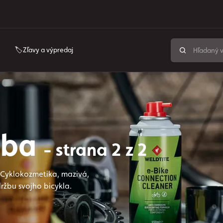
🏷️Zľavy a výpredaj
ržba
- strana 2 z 2
ť! Cyklokozmetika, mazivá,
ržbu svojho bicykla.