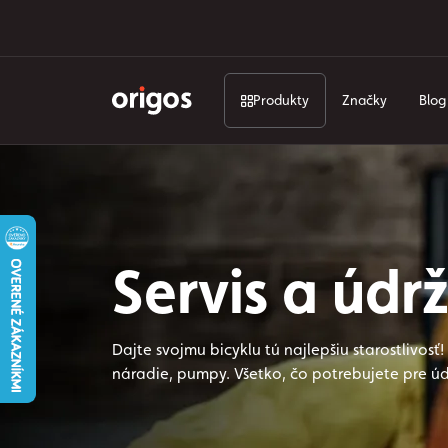
Produkty
Značky
Blog
Servis a úd
Dajte svojmu bicyklu tú najlepšiu starostlivos
náradie, pumpy. Všetko, čo potrebujete pre úd