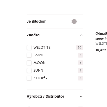
Je skladom
Odmašťo
Značka
spray 
WELDTI
WELDTITE
30
10,49 €
Force
3
MOON
5
SUNN
2
KLICKfix
3
Výrobca / Distribútor