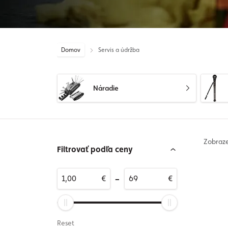
Domov
Servis a údržba
Náradie
Zobraz
Filtrovať podľa ceny
-
€
€
Reset