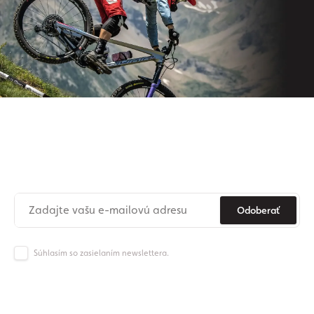
Prihláste sa na odber nášho
newslettera
Už nikdy nezmeškajte novinky zo sveta Origos.
Odoberať
Súhlasím so zasielaním newslettera.