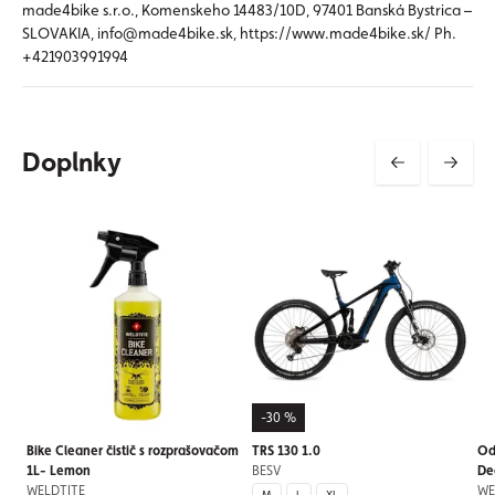
made4bike s.r.o., Komenskeho 14483/10D, 97401 Banská Bystrica –
SLOVAKIA, info@made4bike.sk, https://www.made4bike.sk/ Ph.
+421903991994
Doplnky
-30 %
Bike Cleaner čistič s rozprašovačom
TRS 130 1.0
Od
1L- Lemon
BESV
De
WELDTITE
WE
M
L
XL