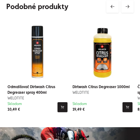
Podobné produkty
Odmašťovač Dirtwash Citrus
Dirtwash Citrus Degreaser 1000ml
Č
Degreaser spray 400ml
WELDTITE
s
WELDTITE
W
Skladom
Skladom
S
10,49 €
19,49 €
8