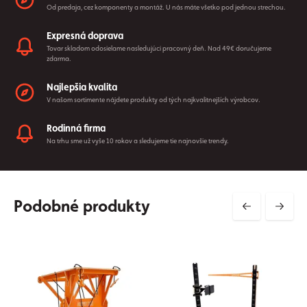
Od predaja, cez komponenty a montáž. U nás máte všetko pod jednou strechou.
Expresná doprava
Tovar skladom odosielame nasledujúci pracovný deň. Nad 49€ doručujeme
zdarma.
Najlepšia kvalita
V našom sortimente nájdete produkty od tých najkvalitnejších výrobcov.
Rodinná firma
Na trhu sme už vyše 10 rokov a sledujeme tie najnovšie trendy.
Podobné produkty