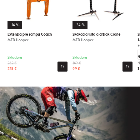
-14 %
-34 %
Extenzia pre rampu Coach
Skákacia lišta a držiak Crane
S
MTB Hopper
MTB Hopper
1
E
Skladom
Skladom
262 €
149 €
N
225 €
99 €
1