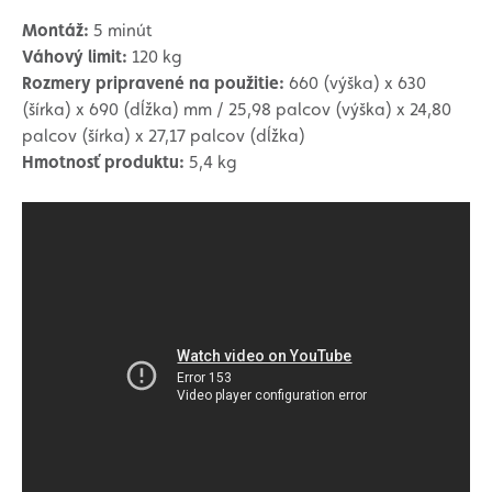
Montáž:
5 minút
Váhový limit:
120 kg
Rozmery pripravené na použitie:
660 (výška) x 630
(šírka) x 690 (dĺžka) mm / 25,98 palcov (výška) x 24,80
palcov (šírka) x 27,17 palcov (dĺžka)
Hmotnosť produktu:
5,4 kg