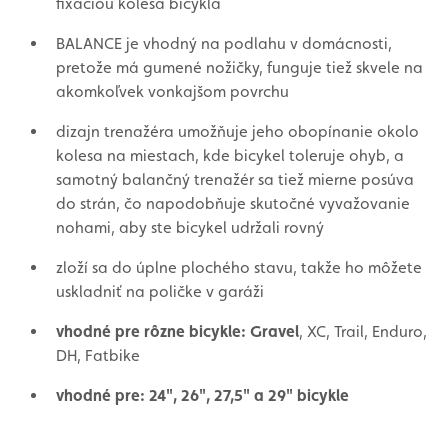
fixáciou kolesa bicykla
BALANCE je vhodný na podlahu v domácnosti,
pretože má gumené nožičky, funguje tiež skvele na
akomkoľvek vonkajšom povrchu
dizajn trenažéra umožňuje jeho obopínanie okolo
kolesa na miestach, kde bicykel toleruje ohyb, a
samotný balančný trenažér sa tiež mierne posúva
do strán, čo napodobňuje skutočné vyvažovanie
nohami, aby ste bicykel udržali rovný
zloží sa do úplne plochého stavu, takže ho môžete
uskladniť na poličke v garáži
vhodné pre rôzne bicykle: Gravel
, XC, Trail, Enduro,
DH, Fatbike
vhodné pre: 24", 26", 27,5" a 29" bicykle