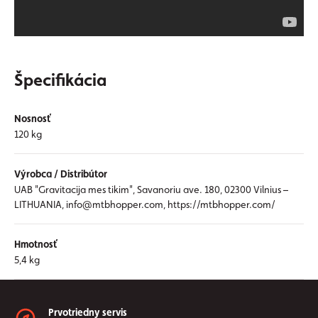
Špecifikácia
Nosnosť
120 kg
Výrobca / Distribútor
UAB "Gravitacija mes tikim", Savanoriu ave. 180, 02300 Vilnius –
LITHUANIA, info@mtbhopper.com, https://mtbhopper.com/
Hmotnosť
5,4 kg
Prvotriedny servis