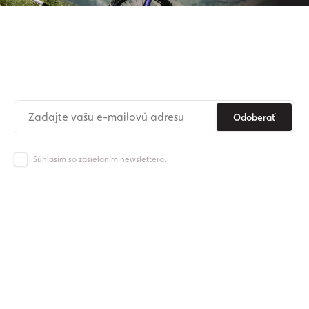
Prihláste sa na odber nášho
newslettera
Už nikdy nezmeškajte novinky zo sveta Origos.
Odoberať
Súhlasím so zasielaním newslettera.