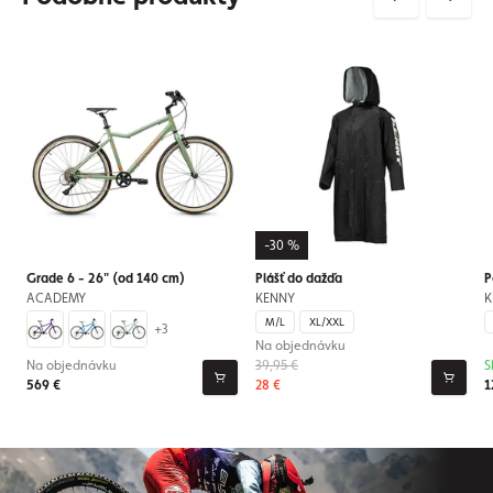
-30 %
Grade 6 - 26" (od 140 cm)
Plášť do dažďa
P
ACADEMY
KENNY
K
M/L
XL/XXL
+3
Na objednávku
Na objednávku
39,95 €
S
569 €
28 €
1