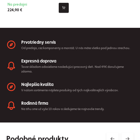
Na predajni
224,90 €
Prvotriedny servis
Od predaja, cez komponenty a montáž. U nás máte všetko pod jednou strechou.
Expresná doprava
Tovar skladom odosielame nasledujúci pracovný deň. Nad 49€ doručujeme
zdarma.
Najlepšia kvalita
V našom sortimente nájdete produkty od tých najkvalitnejších výrobcov.
Rodinná firma
Na trhu sme už vyše 10 rokov a sledujeme tie najnovšie trendy.
Podobné produkty