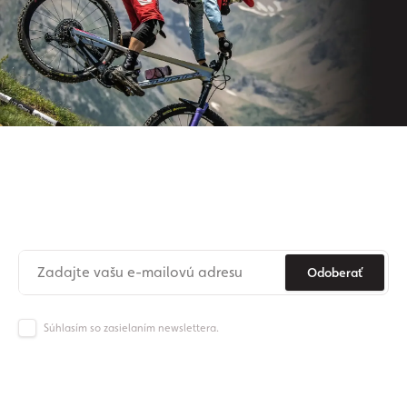
Prihláste sa na odber nášho
newslettera
Už nikdy nezmeškajte novinky zo sveta Origos.
Odoberať
Súhlasím so zasielaním newslettera.