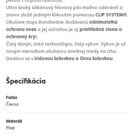
penou s trojitou hustotou.
Ultra široký silikónový hlavový pás možno odstrániť a
znova zložiť jediným kliknutím pomocou
CLIP SYSTEM®
.
Okuliare majú štandardne dodávanú
odnímateľnú
ochranu nosa
a jej súčasťou je aj
priehľadná clona a
ochranný kry
t.
Čistý dizajn, čistá technológia, čistý výkon. Výkon je už
novým meradlom okuliarov strednej triedy na trhu.
Dodáva sa s
iridovou šošovkou a čírou šošovkou
.
Špecifikácia
Farba
Čierna
Materiál
Plast