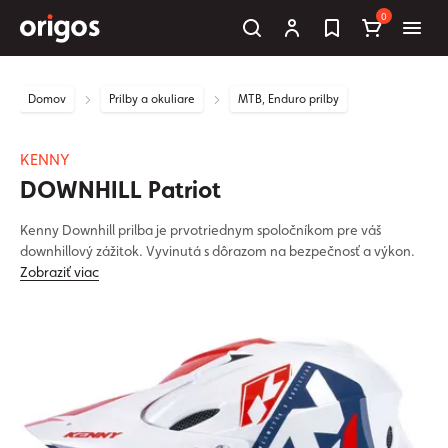
0
Domov
Prilby a okuliare
MTB, Enduro prilby
KENNY
DOWNHILL Patriot
Kenny Downhill prilba je prvotriednym spoločníkom pre váš
downhillový zážitok. Vyvinutá s dôrazom na bezpečnosť a výkon.
Zobraziť viac