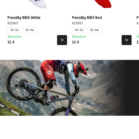
Ponožky BIKE White
Ponožky BIKE Red
P
KENNY
KENNY
K
39-42
43-46
39-42
43-46
Skladom
Skladom
S
12 €
12 €
1
Prihláste sa na odber nášho
newslettera