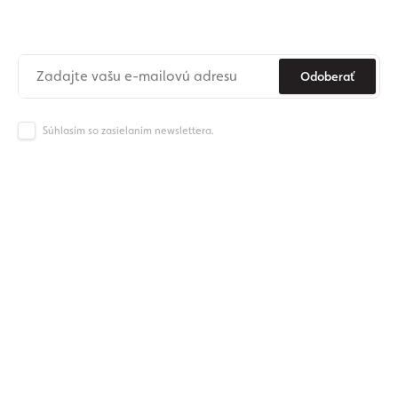
Už nikdy nezmeškajte novinky zo sveta Origos.
Odoberať
Súhlasím so zasielaním newslettera.