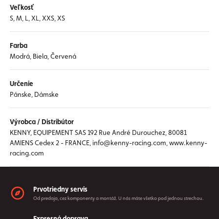
Veľkosť
S, M, L, XL, XXS, XS
Farba
Modrá, Biela, Červená
Určenie
Pánske, Dámske
Výrobca / Distribútor
KENNY, EQUIPEMENT SAS 192 Rue André Durouchez, 80081
AMIENS Cedex 2 - FRANCE, info@kenny-racing.com, www.kenny-
racing.com
Prvotriedny servis
Od predaja, cez komponenty a montáž. U nás máte všetko pod jednou strechou.
Expresná doprava