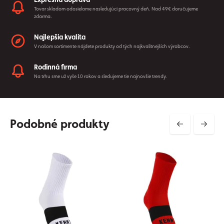
Tovar skladom odosielame nasledujúci pracovný deň. Nad 49€ doručujeme
zdarma.
Najlepšia kvalita
V našom sortimente nájdete produkty od tých najkvalitnejších výrobcov.
Rodinná firma
Na trhu sme už vyše 10 rokov a sledujeme tie najnovšie trendy.
Podobné produkty