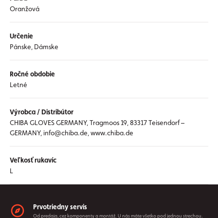
Oranžová
Určenie
Pánske, Dámske
Ročné obdobie
Letné
Výrobca / Distribútor
CHIBA GLOVES GERMANY, Tragmoos 19, 83317 Teisendorf –
GERMANY, info@chiba.de, www.chiba.de
Veľkosť rukavíc
L
Prvotriedny servis
Od predaja, cez komponenty a montáž. U nás máte všetko pod jednou strechou.