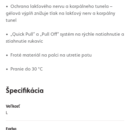
•
Ochrana lakťového nervu a karpálneho tunela –
gélová výplň znižuje tlak na lakťový nerv a karpálny
tunel
•
„Quick Pull“ a „Pull Off“ systém na rýchle natiahnutie a
stiahnutie rukavíc
•
Froté materiál na palci na utretie potu
•
Pranie do 30 °C
Špecifikácia
Veľkosť
L
Farba