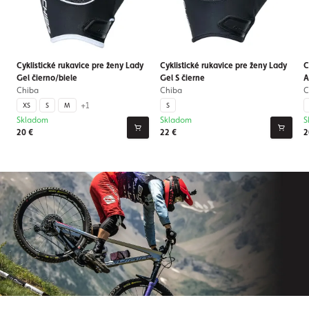
Cyklistické rukavice pre ženy Lady
Cyklistické rukavice pre ženy Lady
C
Gel čierno/biele
Gel S čierne
A
Chiba
Chiba
C
+1
XS
S
M
S
Skladom
Skladom
S
20 €
22 €
2