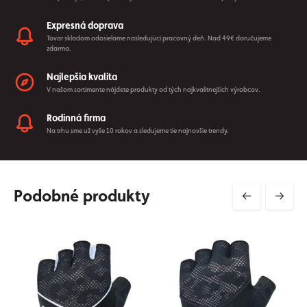
Expresná doprava
Tovar skladom odosielame nasledujúci pracovný deň. Nad 49€ doručujeme
zdarma.
Najlepšia kvalita
V našom sortimente nájdete produkty od tých najkvalitnejších výrobcov.
Rodinná firma
Na trhu sme už vyše 10 rokov a sledujeme tie najnovšie trendy.
Podobné produkty