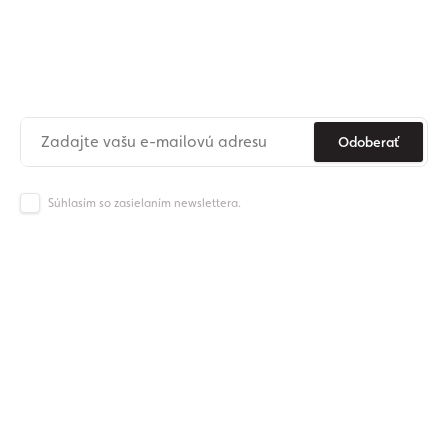
Prihláste sa na odber nášho
newslettera
Už nikdy nezmeškajte novinky zo sveta Origos.
Odoberať
Súhlasím so zasielaním newslettera.