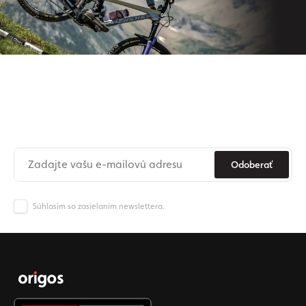
Prihláste sa na odber nášho
newslettera
Už nikdy nezmeškajte novinky zo sveta Origos.
Odoberať
Súhlasím so zasielaním newslettera.