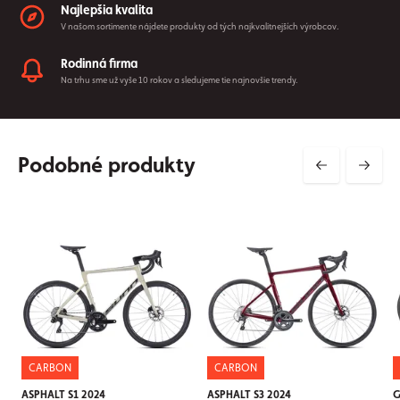
Najlepšia kvalita
V našom sortimente nájdete produkty od tých najkvalitnejších výrobcov.
Rodinná firma
Na trhu sme už vyše 10 rokov a sledujeme tie najnovšie trendy.
Podobné produkty
CARBON
CARBON
ASPHALT S1 2024
ASPHALT S3 2024
G