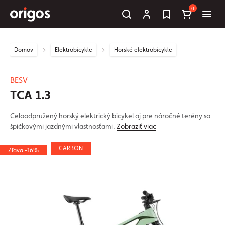
0
Domov
Elektrobicykle
Horské elektrobicykle
BESV
TCA 1.3
Celoodpružený horský elektrický bicykel aj pre náročné terény so
špičkovými jazdnými vlastnosťami.
Zobraziť viac
CARBON
Zľava -16%