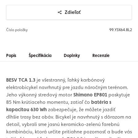
Zdieľať
Číslo položky
99.Y3X64.8L2
Popis
Špecifikácia
Doplnky
Recenzie
BESV TCA 1.3
je všestranný, ľahký karbónový
elektrobicykel navrhnutý pre jazdu náročným terénom.
Jeho výkonný stredový motor
Shimano EP801
poskytuje
85 Nm krútiaceho momentu, zatiaľ čo
batéria s
kapacitou 630 Wh
zabezpečuje, že môžete jazdiť
dlhšie trasy bez obáv. Bicykel je navrhnutý s dôrazom na
detail, vybrali sme jasnú keramicko-zelenú farebnú
kombináciu, ktorá určite pritiahne pozornosť a bude vás