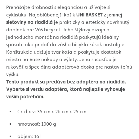
Prenášajte drobnosti s eleganciou a užívajte si
cyklistiku. Najobľúbenejší košík
UNI BASKET z jemnej
sieťoviny na riadidlá
je praktický a esteticky navrhnutý
doplnok pre Váš bicykel. Jeho štýlový dizajn a
jednoduchá montáž na riadidlá poskytujú ideálny
spôsob, ako pridať do vášho bicykla kúsok nostalgie.
Konštrukcia udržuje tvar koša a poskytuje dostatok
miesta na Vaše nákupy a výlety. Jeho súčasťou je
rukoväť a špeciálna adaptérová doska pre nastaviteľnú
výšku.
Tento produkt sa predáva bez adaptéra na riadidlá.
Vyberte si verziu adaptéra, ktorá najlepšie vyhovuje
vašim potrebám.
š x d x v: 35 cm x 26 cm x 25 cm
hmotnosť: 1000 g
objem: 16 l