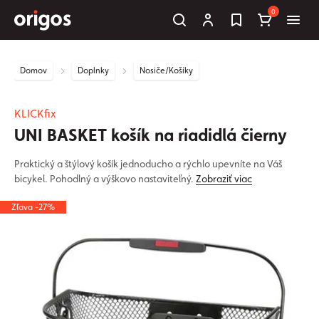
0
Domov
Doplnky
Nosiče/Košíky
KLICKfix
UNI BASKET košík na riadidlá čierny
Praktický a štýlový košík jednoducho a rýchlo upevníte na Váš
bicykel. Pohodlný a výškovo nastaviteľný.
Zobraziť viac
Zľava -27%