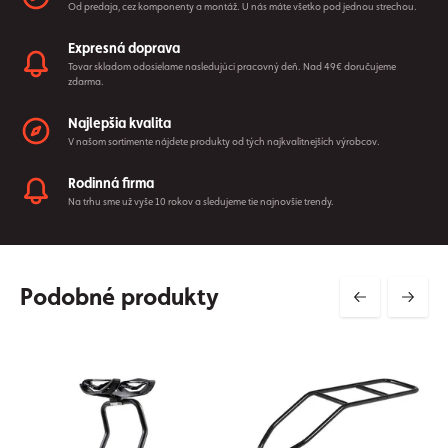
Od predaja, cez komponenty a montáž. U nás máte všetko pod jednou strechou.
Expresná doprava
Tovar skladom odosielame nasledujúci pracovný deň. Nad 49€ doručujeme
zdarma.
Najlepšia kvalita
V našom sortimente nájdete produkty od tých najkvalitnejších výrobcov.
Rodinná firma
Na trhu sme už vyše 10 rokov a sledujeme tie najnovšie trendy.
Podobné produkty