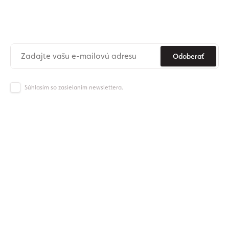
newslettera
Už nikdy nezmeškajte novinky zo sveta Origos.
Odoberať
Súhlasím so zasielaním newslettera.