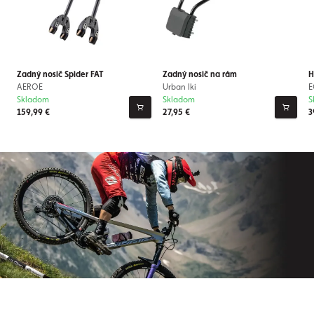
Zadný nosič Spider FAT
Zadný nosič na rám
H
AEROE
Urban Iki
E
Skladom
Skladom
S
159,99 €
27,95 €
3
Prihláste sa na odber nášho