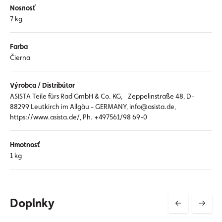
Nosnosť
7 kg
Farba
Čierna
Výrobca / Distribútor
ASISTA Teile fürs Rad GmbH & Co. KG, Zeppelinstraße 48, D-
88299 Leutkirch im Allgäu - GERMANY, info@asista.de,
https://www.asista.de/, Ph. +497561/98 69-0
Hmotnosť
1 kg
Doplnky