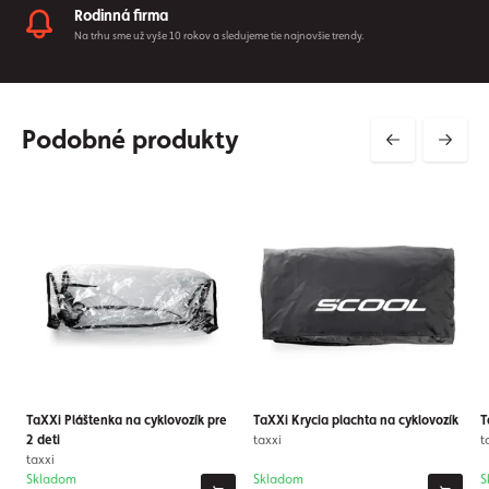
Rodinná firma
Na trhu sme už vyše 10 rokov a sledujeme tie najnovšie trendy.
Podobné produkty
TaXXi Pláštenka na cyklovozík pre
TaXXi Krycia plachta na cyklovozík
T
2 deti
taxxi
t
taxxi
Skladom
Skladom
S