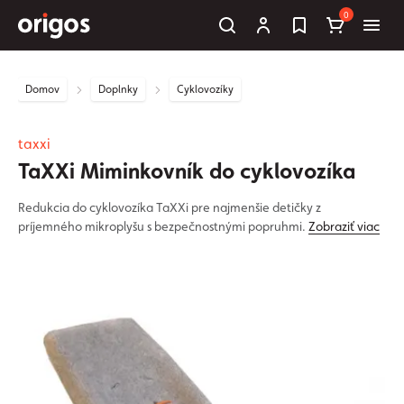
0
Domov
Doplnky
Cyklovozíky
taxxi
TaXXi Miminkovník do cyklovozíka
Redukcia do cyklovozíka TaXXi pre najmenšie detičky z
príjemného mikroplyšu s bezpečnostnými popruhmi.
Zobraziť viac