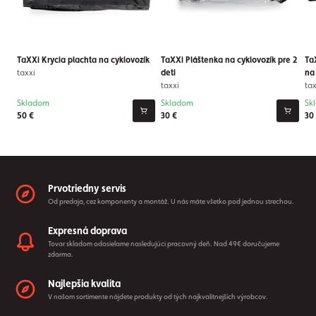
TaXXi Krycia plachta na cyklovozík
TaXXi Pláštenka na cyklovozík pre 2
Ta
taxxi
deti
na
taxxi
tax
Skladom
Skladom
Sk
50 €
30 €
30
Prvotriedny servis
Od predaja, cez komponenty a montáž. U nás máte všetko pod jednou strechou.
Expresná doprava
Tovar skladom odosielame nasledujúci pracovný deň. Nad 49€ doručujeme
zdarma.
Najlepšia kvalita
V našom sortimente nájdete produkty od tých najkvalitnejších výrobcov.