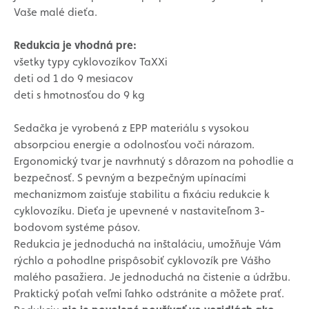
Vaše malé dieťa.
Redukcia je vhodná pre:
všetky typy cyklovozíkov TaXXi
deti od 1 do 9 mesiacov
deti s hmotnosťou do 9 kg
Sedačka je vyrobená z EPP materiálu s vysokou
absorpciou energie a odolnosťou voči nárazom.
Ergonomický tvar je navrhnutý s dôrazom na pohodlie a
bezpečnosť. S pevným a bezpečným upínacími
mechanizmom zaisťuje stabilitu a fixáciu redukcie k
cyklovozíku. Dieťa je upevnené v nastaviteľnom 3-
bodovom systéme pásov.
Redukcia je jednoduchá na inštaláciu, umožňuje Vám
rýchlo a pohodlne prispôsobiť cyklovozík pre Vášho
malého pasažiera. Je jednoduchá na čistenie a údržbu.
Praktický poťah veľmi ľahko odstránite a môžete prať.