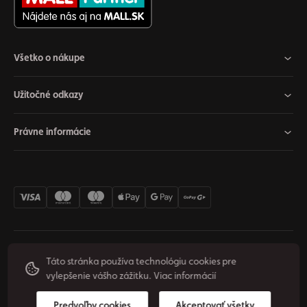
Všetko o nákupe
Užitočné odkazy
Právne informácie
Nastavenia cookies
Odstúpiť od zmluvy
Súkromie
Táto stránka používa technológiu cookies pre
vylepšenie vášho zážitku.
Viac informácií
Podmienky používania
© 2026 Origos Group, s. r. o. - SK. Všetky práva vyhradené.
Predvoľby cookies
Akceptovať všetky