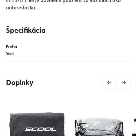
Redukciu
nie je povolené používať vo vozidlách ako
autosedačku.
Špecifikácia
Farba
Sivá
Doplnky